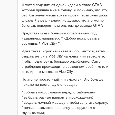
Я хотел поделиться одной идеей в стиле GTA VI,
которая пришла мне в голову. Я понимаю, что это
был бы очень масштабный проект, возможно даже
сложный в реализации, но думаю, что это могло
бы стать невероятным опытом до выхода GTA VI.
Представь мод с большим ограблением под
названием, например, **«Добро пожаловать в
роскошный Vice City»**.
Идея такая: игрок начинает в Лос-Сантосе, затем
отправляется в Vice City на лодке или вертолёте,
чтобы подготовить большое ограбление. Само
ограбление происходит в роскошном особняке или
ювелирном магазине Vice City.
Но это не просто «зайти и украсть». Это больше
похоже на настоящую операцию:
* собрать информацию перед ограблением;
* выбрать разные варианты прохождения;
* создать ложный маршрут, чтобы запутать охрану;
* ночью незаметно проникнуть с оружием с
глушителями;