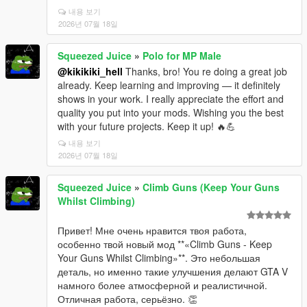
내용 보기
2026년 07월 18일
Squeezed Juice
»
Polo for MP Male
@kikikiki_hell
Thanks, bro! You re doing a great job
already. Keep learning and improving — it definitely
shows in your work. I really appreciate the effort and
quality you put into your mods. Wishing you the best
with your future projects. Keep it up! 🔥💪
내용 보기
2026년 07월 18일
Squeezed Juice
»
Climb Guns (Keep Your Guns
Whilst Climbing)
Привет! Мне очень нравится твоя работа,
особенно твой новый мод **«Climb Guns - Keep
Your Guns Whilst Climbing»**. Это небольшая
деталь, но именно такие улучшения делают GTA V
намного более атмосферной и реалистичной.
Отличная работа, серьёзно. 👏