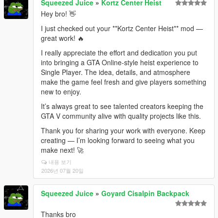
Squeezed Juice
»
Kortz Center Heist
Hey bro! 👋
I just checked out your **Kortz Center Heist** mod —
great work! 🔥
I really appreciate the effort and dedication you put
into bringing a GTA Online-style heist experience to
Single Player. The idea, details, and atmosphere
make the game feel fresh and give players something
new to enjoy.
It’s always great to see talented creators keeping the
GTA V community alive with quality projects like this.
Thank you for sharing your work with everyone. Keep
creating — I’m looking forward to seeing what you
make next! 🚀
내용 보기
2026년 07월 20일
Squeezed Juice
»
Goyard Cisalpin Backpack
Thanks bro