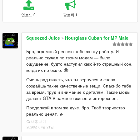
업로드 0
팔로워 1
Squeezed Juice
»
Hourglass Cuban for MP Male
Бро, огромный респект тебе за эту работу. Я
реально скучал по твоим модам — было
ощущение, будто наступил какой-то страшный сон,
когда их не было. 😭
Очень рад видеть, что ты вернулся и снова
создаёшь такие качественные вещи. Спасибо тебе
за время, труд и внимание к деталям. Такие моды
делают GTA V намного живее и интереснее.
Продолжай в том же духе, бро. Твоё творчество
реально ценят. 🔥
내용 보기
2026년 07월 21일