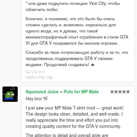
* или даже подкупить полицию Vice City, чтобы
облегчить побег.
Конечно, я понимаю, что это было бы очень
сложно сделать и, возможно, нереально для
одного мода, но я думаю, что такой
кинематографичный опыт ограбления в стиле GTA
VI для GTA V понравился бы многим игрокам.
Спасибо за твою потрясающую работу и за то, что
продолжаешь поддерживать GTA V своими
модами. Продолжай создавать! 🔥
내용 보기
2026년 07월 15일
Squeezed Juice
»
Polo for MP Male
Hey bro! 👋
I just saw your MP Male T-shirt mod — great work!
The design looks clean, detailed, and well-made. I
really appreciate the time and effort you put into
creating quality content for the GTA V community.
The attention to detail and overall style are