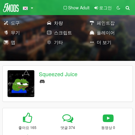
Show Adult
로그인
도구
차량
페인트잡
무기
스크립트
플레이어
맵
기타
더 보기
Squeezed Juice
좋아요 165
댓글 374
동영상 0