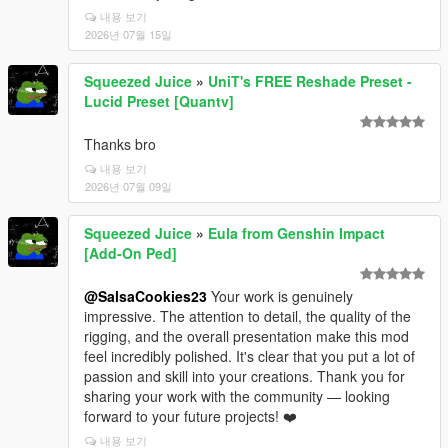
내용 보기
2026년 07월 15일
Squeezed Juice
»
UniT's FREE Reshade Preset -
Lucid Preset [Quantv]
Thanks bro
내용 보기
2026년 07월 09일
Squeezed Juice
»
Eula from Genshin Impact
[Add-On Ped]
@SalsaCookies23
Your work is genuinely
impressive. The attention to detail, the quality of the
rigging, and the overall presentation make this mod
feel incredibly polished. It's clear that you put a lot of
passion and skill into your creations. Thank you for
sharing your work with the community — looking
forward to your future projects! ❤️
내용 보기