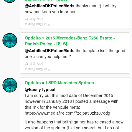
@AchillesDKPoliceMods
thanks man :) I will try it
now and keep you informed
내용 보기
2018년 08월 25일
Opdeito
»
2015 Mercedes-Benz C250 Estate -
Danish Police - [ELS]
@AchillesDKPoliceMods
the template isn't the good
one :/ can you help me ?
내용 보기
2018년 08월 21일
Opdeito
»
LSPD Mercedes Sprinter
@EasilyTypical
I am sorry but this mod date of December 2015
however in January 2016 I posted a message with
this link for the vehicule.meta:
https://www.mediafire.com/?zqjpa53zhz07ddg
it also happens that britishgamer has released a new
version of the sprinter (I let you search but I do not