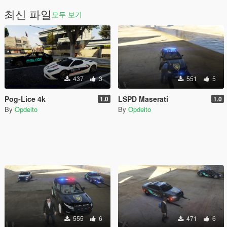
최신 파일
모두 보기
437
3
551
5
Pog-Lice 4k
LSPD Maserati
1.0
1.0
By
Opdeito
By
Opdeito
555
6
471
6