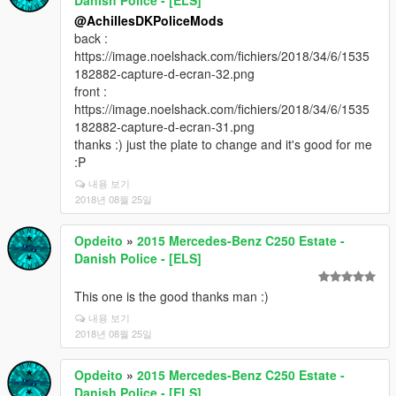
@AchillesDKPoliceMods
back :
https://image.noelshack.com/fichiers/2018/34/6/1535
182882-capture-d-ecran-32.png
front :
https://image.noelshack.com/fichiers/2018/34/6/1535
182882-capture-d-ecran-31.png
thanks :) just the plate to change and it's good for me
:P
내용 보기
2018년 08월 25일
Opdeito
»
2015 Mercedes-Benz C250 Estate -
Danish Police - [ELS]
This one is the good thanks man :)
내용 보기
2018년 08월 25일
Opdeito
»
2015 Mercedes-Benz C250 Estate -
Danish Police - [ELS]