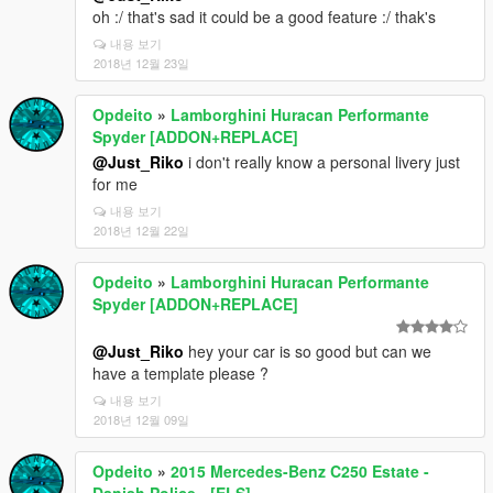
oh :/ that's sad it could be a good feature :/ thak's
내용 보기
2018년 12월 23일
Opdeito
»
Lamborghini Huracan Performante
Spyder [ADDON+REPLACE]
@Just_Riko
i don't really know a personal livery just
for me
내용 보기
2018년 12월 22일
Opdeito
»
Lamborghini Huracan Performante
Spyder [ADDON+REPLACE]
@Just_Riko
hey your car is so good but can we
have a template please ?
내용 보기
2018년 12월 09일
Opdeito
»
2015 Mercedes-Benz C250 Estate -
Danish Police - [ELS]