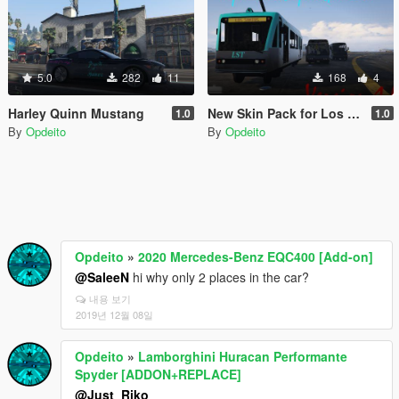
5.0
282
11
168
4
Harley Quinn Mustang
New Skin Pack for Los SantosTranport
1.0
1.0
By
Opdeito
By
Opdeito
Opdeito
»
2020 Mercedes-Benz EQC400 [Add-on]
@SaleeN
hi why only 2 places in the car?
내용 보기
2019년 12월 08일
Opdeito
»
Lamborghini Huracan Performante
Spyder [ADDON+REPLACE]
@Just_Riko