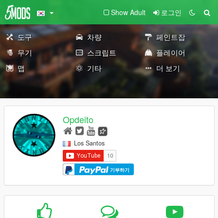
Show Adult
로그인
도구
차량
페인트잡
무기
스크립트
플레이어
맵
기타
더 보기
Opdeito
Los Santos
기부하기