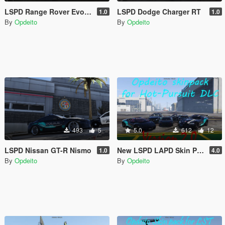
LSPD Range Rover Evoque
LSPD Dodge Charger RT
1.0
1.0
By
Opdeito
By
Opdeito
493
5
5.0
612
12
LSPD Nissan GT-R Nismo
New LSPD LAPD Skin Pack
1.0
4.0
By
Opdeito
By
Opdeito