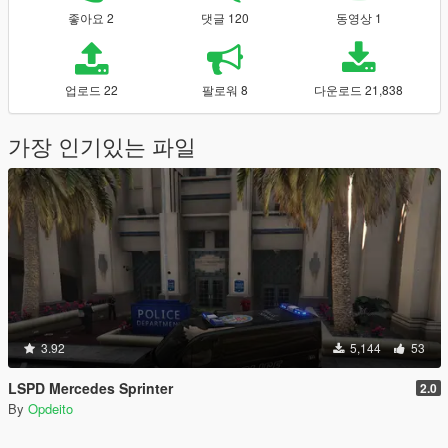
좋아요 2
댓글 120
동영상 1
업로드 22
팔로워 8
다운로드 21,838
가장 인기있는 파일
3.92
5,144
53
LSPD Mercedes Sprinter
2.0
By
Opdeito