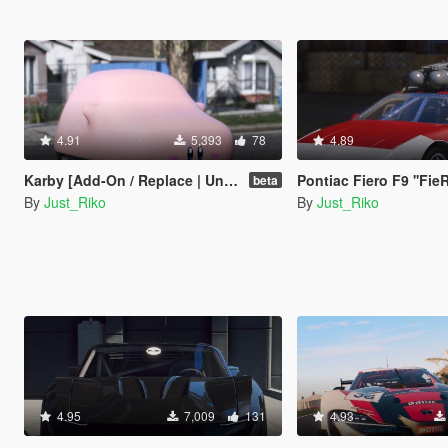
4.91
5,393
78
4.89
Karby [Add-On / Replace | Unlocked]
Pontiac Fiero F9 ''FieRock
beta
By
Just_Riko
By
Just_Riko
4.95
7,009
131
4.93