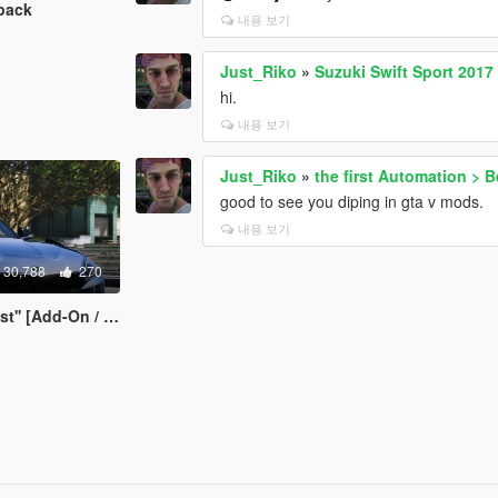
pack
내용 보기
Just_Riko
»
Suzuki Swift Sport 2017
hi.
내용 보기
Just_Riko
»
the first Automation > 
good to see you diping in gta v mods.
내용 보기
30,788
270
Add-On / Replace]