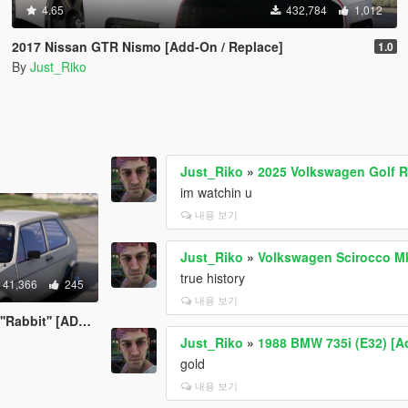
4.65
432,784
1,012
2017 Nissan GTR Nismo [Add-On / Replace]
1.0
By
Just_Riko
Just_Riko
»
2025 Volkswagen Golf R 
im watchin u
내용 보기
Just_Riko
»
Volkswagen Scirocco M
true history
41,366
245
내용 보기
' [ADDON/REPLACE]
Just_Riko
»
1988 BMW 735i (E32) [A
gold
내용 보기