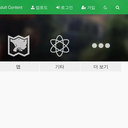
dult
Content
업로드
로그인
가입
맵
기타
더 보기