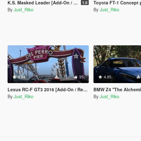
K.S. Masked Leader [Add-On / Replace / Unlocked-Z3D]
Toyota FT-1 Concept 
1.0
By
Just_Riko
By
Just_Riko
4.94
7,761
95
4.95
Lexus RC-F GT3 2016 [Add-On / Replace | Unlocked / Z3d]
BMW Z4 ''The Alchemist'' [
By
Just_Riko
By
Just_Riko