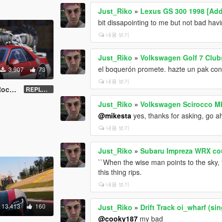
Just_Riko
»
Lexus GS 300 1998 [Add
bit dissapointing to me but not bad hav
내용 보기
Just_Riko
»
Volkswagen Golf 7 Club
el boquerón promete. hazte un pak con t
3,907
73
내용 보기
et''
REPLACE - UNLOCKED - Z3D
Just_Riko
»
Volkswagen Scirocco Mk
@mikesta
yes, thanks for asking, go a
내용 보기
Just_Riko
»
Subaru Impreza WRX cou
``When the wise man points to the sky, t
this thing rips.
내용 보기
13,413
160
Just_Riko
»
Drift Track oi_wharf (si
@cooky187
my bad