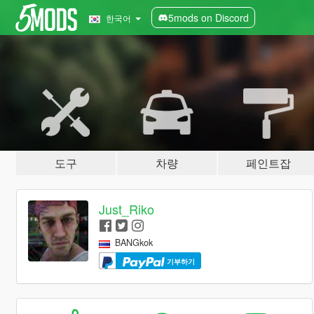
5mods on Discord
한국어
도구
차량
페인트잡
Just_Riko
BANGkok
기부하기