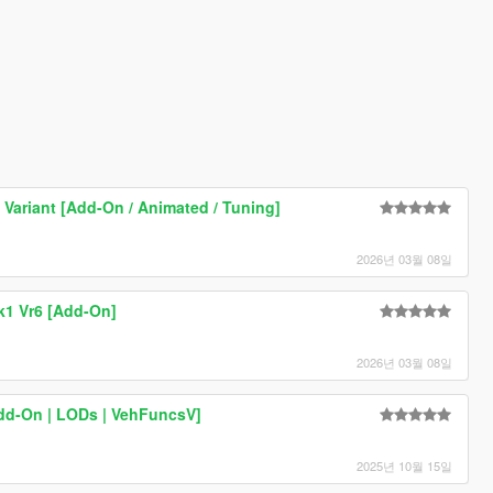
Variant [Add-On / Animated / Tuning]
2026년 03월 08일
k1 Vr6 [Add-On]
2026년 03월 08일
dd-On | LODs | VehFuncsV]
2025년 10월 15일