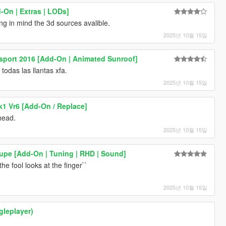
-On | Extras | LODs]
ing in mind the 3d sources avalible.
2025년 10월 15일
sport 2016 [Add-On | Animated Sunroof]
odas las llantas xfa.
2025년 10월 15일
1 Vr6 [Add-On / Replace]
head.
2025년 10월 15일
pe [Add-On | Tuning | RHD | Sound]
he fool looks at the finger``
2025년 10월 15일
ngleplayer)