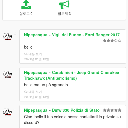
업로드 0
팔로워 3
Nipepasqua
»
Vigli del Fuoco - Ford Ranger 2017
bello
내용 보기
2021년 01월 13일
Nipepasqua
»
Carabinieri - Jeep Grand Cherokee
Trackhawk (Antiterrorismo)
bello ma un pò sgranato
내용 보기
2021년 01월 13일
Nipepasqua
»
Bmw 330 Polizia di Stato
Ciao, bello il tuo veicolo posso contattarti in privato su
discord?