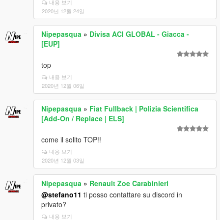
내용 보기
2020년 12월 24일
Nipepasqua
»
Divisa ACI GLOBAL - Giacca -
[EUP]
top
내용 보기
2020년 12월 06일
Nipepasqua
»
Fiat Fullback | Polizia Scientifica
[Add-On / Replace | ELS]
come il solito TOP!!
내용 보기
2020년 12월 03일
Nipepasqua
»
Renault Zoe Carabinieri
@stefano11
ti posso contattare su discord in
privato?
내용 보기