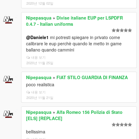
2020년 12월 02일
Nipepasqua
»
Divise italiane EUP per LSPDFR
0.4.7 - Italian uniforms
@Daniele1
mi potresti spiegare in privato come
calibrare le eup perchè quando le metto in game
ballano quando cammini
내용 보기
2020년 11월 25일
Nipepasqua
»
FIAT STILO GUARDIA DI FINANZA
poco realistica
내용 보기
2020년 11월 21일
Nipepasqua
»
Alfa Romeo 156 Polizia di Stato
[ELS] [REPLACE]
bellissima