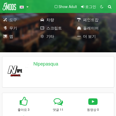
Show Adult
로그인
도구
차량
페인트잡
무기
스크립트
플레이어
맵
기타
더 보기
Nipepasqua
좋아요 3
댓글 11
동영상 0