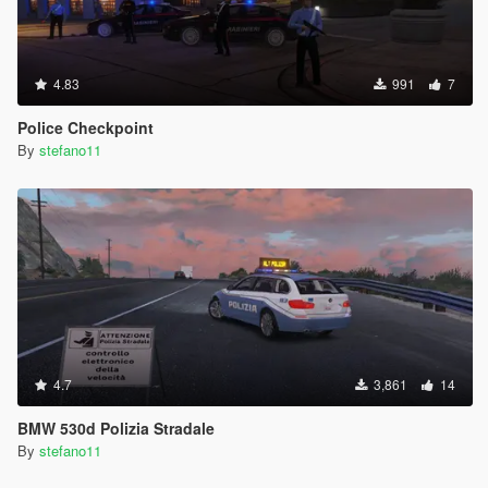
4.83
991
7
Police Checkpoint
By
stefano11
4.7
3,861
14
BMW 530d Polizia Stradale
By
stefano11