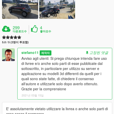
299
4
다운로드수
좋아요수
5.0 / 5 (2명이 투표함)
stefano11
고정된 댓글
제작자
Avviso agli utenti: Si prega chiunque intenda fare uso
di livree e/o anche solo parti di esse pubblicate dal
sottoscritto, in particolare per utilizzo su server e
applicazione su modelli 3d differenti da quelli per i
quali sono state fatte, di chiedere il consenso
all'autore e utilizzarle solo dopo averlo ottenuto.
Grazie per la comprensione
2021년 03월 15일
E' assolutamente vietato utilizzare la livrea o anche solo parti di
essa senza il permesso