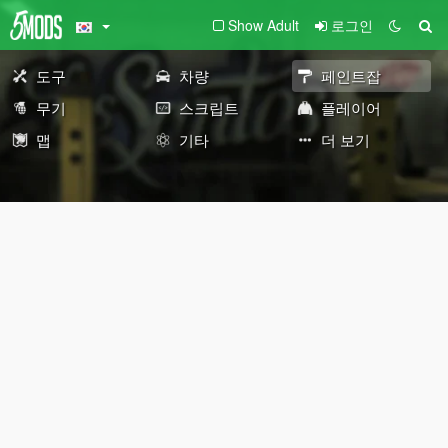
Show Adult
로그인
도구
차량
페인트잡
무기
스크립트
플레이어
맵
기타
더 보기