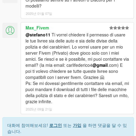
modelli?
2025년 01월 07일
Max_Fivem
@stefano11
Ti vorrei chiedere il permesso di usare
le tue livree sia delle auto e sia delle divise della
polizia e dei carabinieri. Lo vorrei usare per un mio
server Fivem (Privato) dove gioco solo con i miei
amici. Se riesci e se è possibile, mi puoi contattare via
email? (la mia email: carlifederico4
@gmail
.com) E
poi ti volevo chiedere se tutte queste livree sono
compatibili con i server fivem. Graziee 🤗
Ps: Se mi dovessi gentilmente contattare via email, mi
puoi mandare il download di tutti i file delle macchine
della polizia di stato e dei carabinieri? Saresti un mito,
grazie infinite.
2025년 09월 21일
대화에 참여해보세요!
로그인
또는
가입
을 하면 댓글을 달 수 있
습니다.