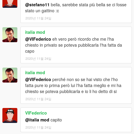
@stefano11
bella, sarebbe stata più bella se ci fosse
stato un gattino :c
2020년 11월 24일
italia mod
@VIFederico
eh vero però ricordo che me l'ha
chiesto in privato se poteva pubblicarla l'ha fatta da
capo
2020년 11월 24일
italia mod
@VIFederico
perché non so se hai visto che l'ho
fatta pure io prima però lui l'ha fatta meglio e mi ha
chiesto se poteva pubblicarla e io li ho detto di si
2020년 11월 24일
VIFederico
@italia mod
capito
2020년 11월 24일