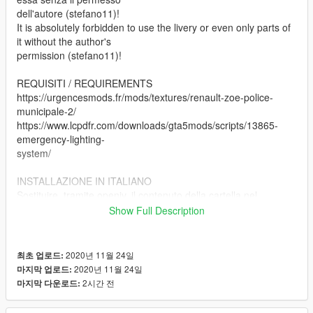
dell'autore (stefano11)!
It is absolutely forbidden to use the livery or even only parts of
it without the author's
permission (stefano11)!
REQUISITI / REQUIREMENTS
https://urgencesmods.fr/mods/textures/renault-zoe-police-
municipale-2/
https://www.lcpdfr.com/downloads/gta5mods/scripts/13865-
emergency-lighting-
system/
INSTALLAZIONE IN ITALIANO
Sostituire, tramite openiv, il contenuto della cartella nel
percorso seguente
Show Full Description
mods/x64e/levels/gta5/vehicles.rpf
ENGLISH INSTALLATION
2020년 11월 24일
최초 업로드:
Replace, through openiv, the content of folder in the following
2020년 11월 24일
마지막 업로드:
path
2시간 전
마지막 다운로드:
mods/x64e/levels/gta5/vehicles.rpf