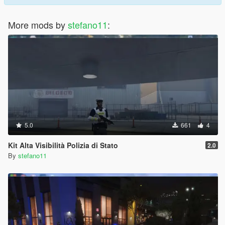
More mods by
stefano11
:
5.0
661
4
Kit Alta Visibilità Polizia di Stato
2.0
By
stefano11