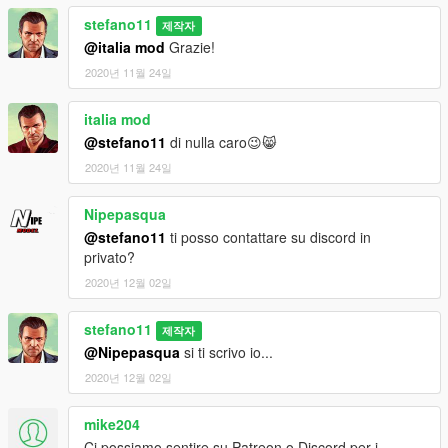
stefano11
제작자
@italia mod
Grazie!
2020년 11월 24일
italia mod
@stefano11
di nulla caro😉😸
2020년 11월 24일
Nipepasqua
@stefano11
ti posso contattare su discord in
privato?
2020년 12월 02일
stefano11
제작자
@Nipepasqua
si ti scrivo io...
2020년 12월 02일
mike204
Ci possiamo sentire su Patreon o Discord per i