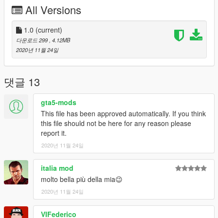
CREDITI / CREDITS
All Versions
Original model
https://urgencesmods.fr/mods/textures/renault-zoe-police-
1.0
(current)
municipale-2/
다운로드 299
, 4.12MB
2020년 11월 24일
댓글 13
gta5-mods
This file has been approved automatically. If you think
this file should not be here for any reason please
report it.
2020년 11월 24일
italia mod
molto bella più della mia😉
2020년 11월 24일
VIFederico