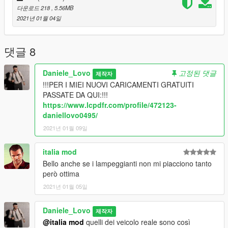
다운로드 218
, 5.56MB
2021년 01월 04일
댓글 8
Daniele_Lovo
고정된 댓글
제작자
!!!PER I MIEI NUOVI CARICAMENTI GRATUITI
PASSATE DA QUI:!!!
https://www.lcpdfr.com/profile/472123-
daniellovo0495/
2021년 01월 09일
italia mod
Bello anche se i lampeggianti non mi piacciono tanto
però ottima
2021년 01월 05일
Daniele_Lovo
제작자
@italia mod
quelli dei veicolo reale sono così