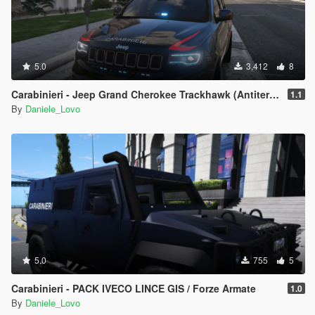
5.0
3,412
8
Carabinieri - Jeep Grand Cherokee Trackhawk (Antiterrorismo)
1.1
By
Daniele_Lovo
5.0
755
5
Carabinieri - PACK IVECO LINCE GIS / Forze Armate
1.0
By
Daniele_Lovo