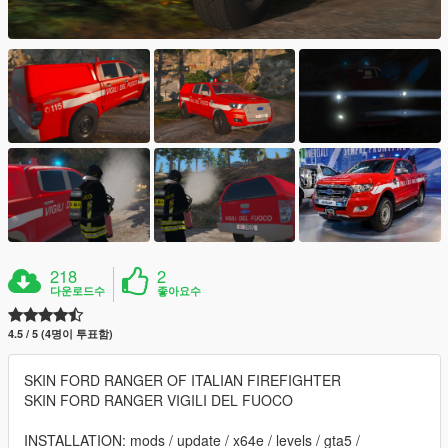
218
2
다운로드수
좋아요수
4.5 / 5 (4명이 투표함)
SKIN FORD RANGER OF ITALIAN FIREFIGHTER
SKIN FORD RANGER VIGILI DEL FUOCO
INSTALLATION: mods / update / x64e / levels / gta5 /