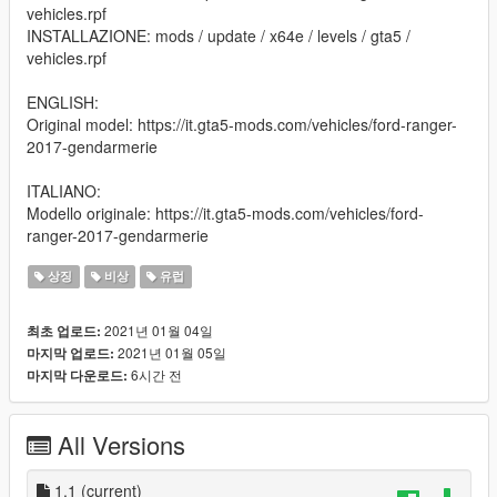
vehicles.rpf
INSTALLAZIONE: mods / update / x64e / levels / gta5 /
vehicles.rpf
ENGLISH:
Original model: https://it.gta5-mods.com/vehicles/ford-ranger-
2017-gendarmerie
ITALIANO:
Modello originale: https://it.gta5-mods.com/vehicles/ford-
ranger-2017-gendarmerie
상징
비상
유럽
2021년 01월 04일
최초 업로드:
2021년 01월 05일
마지막 업로드:
6시간 전
마지막 다운로드:
All Versions
1.1
(current)