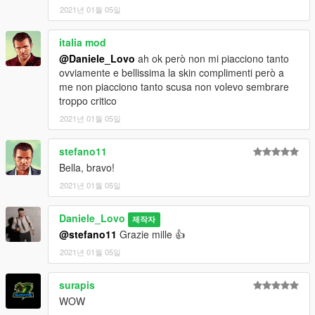
2021년 01월 05일
italia mod
@Daniele_Lovo
ah ok però non mi piacciono tanto
ovviamente e bellissima la skin complimenti però a
me non piacciono tanto scusa non volevo sembrare
troppo critico
2021년 01월 05일
stefano11
Bella, bravo!
2021년 01월 05일
Daniele_Lovo
제작자
@stefano11
Grazie mille 👍
2021년 01월 05일
surapis
WOW