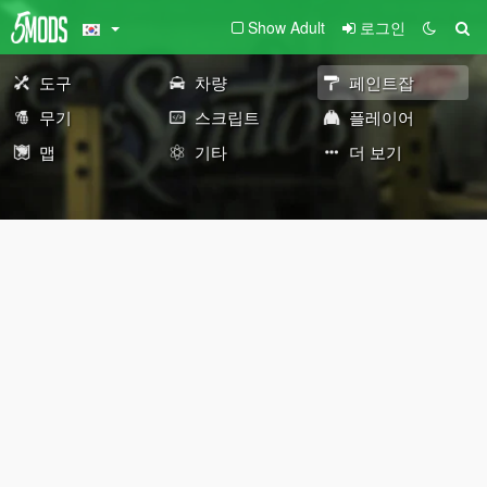
Show Adult
로그인
도구
차량
페인트잡
무기
스크립트
플레이어
맵
기타
더 보기