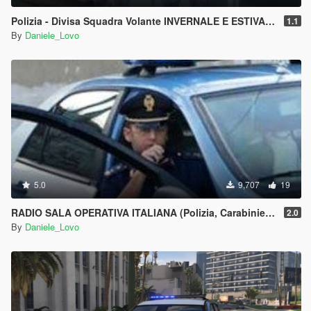
Polizia - Divisa Squadra Volante INVERNALE E ESTIVA (Cappello & Basco)
1.1
By
Daniele_Lovo
5.0
9,707
19
RADIO SALA OPERATIVA ITALIANA (Polizia, Carabinieri, Guardia di finanza) - LSPDFR
2.0
By
Daniele_Lovo