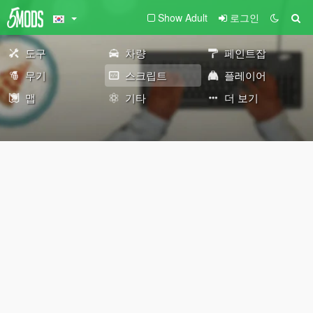
Show Adult
로그인
도구
차량
페인트잡
무기
스크립트
플레이어
맵
기타
더 보기