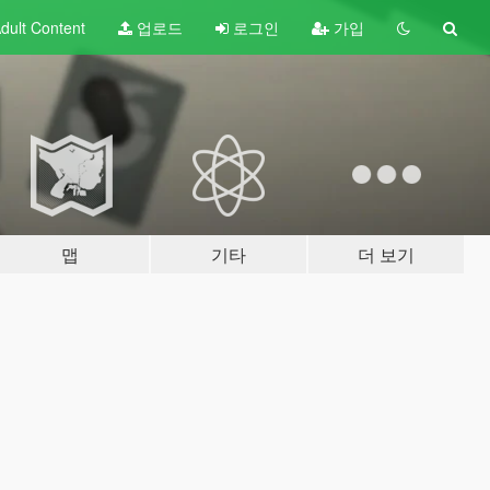
dult
Content
업로드
로그인
가입
맵
기타
더 보기