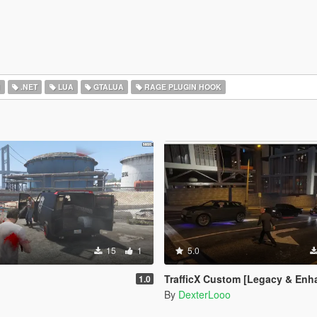
I
.NET
LUA
GTALUA
RAGE PLUGIN HOOK
15
1
5.0
TrafficX Custom [Legacy & Enh
1.0
By
DexterLooo