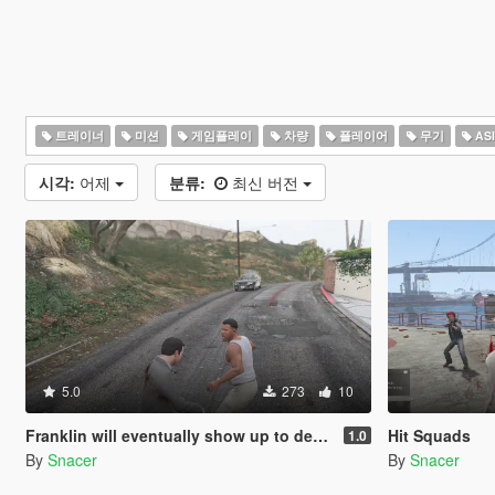
트레이너
미션
게임플레이
차량
플레이어
무기
AS
시각:
어제
분류:
최신 버전
5.0
273
10
Franklin will eventually show up to defend his home but it's a real mod
Hit Squads
1.0
By
Snacer
By
Snacer