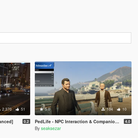
2,370
51
5.0
104
10
anced]
PedLife - NPC Interaction & Companion Actions [Legacy]
0.2
4.0
By
seaksezar