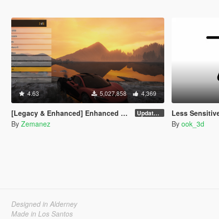
4.63
5,027,858
4,369
[Legacy & Enhanced] Enhanced Native Trainer
Less Sensitiv
Update 58 - Hotfix
By
Zemanez
By
ook_3d
Designed in Alderney
Made in Los Santos