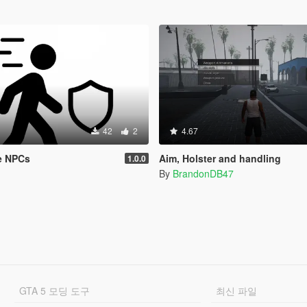
42
2
4.67
e NPCs
Aim, Holster and handling
1.0.0
By
BrandonDB47
GTA 5 모딩 도구
최신 파일