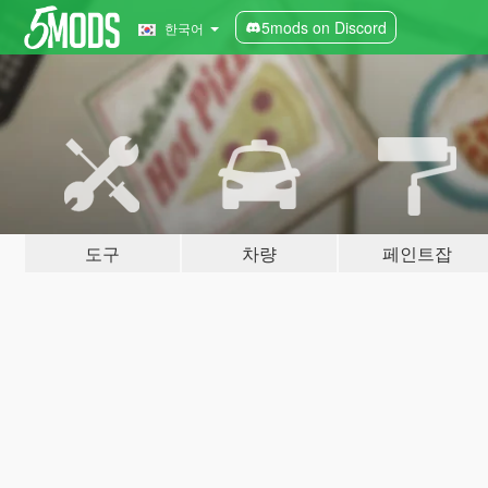
5mods on Discord
한국어
도구
차량
페인트잡