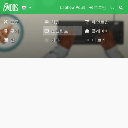
Show Adult
로그인
도구
차량
페인트잡
무기
스크립트
플레이어
맵
기타
더 보기