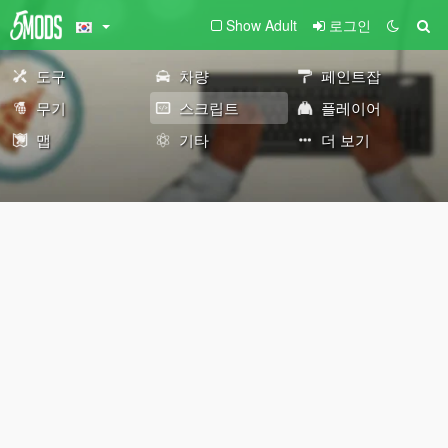
Show Adult
로그인
도구
차량
페인트잡
무기
스크립트
플레이어
맵
기타
더 보기