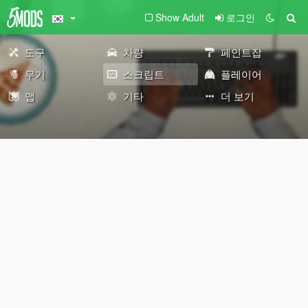
Show Adult
로그인
도구
차량
페인트잡
무기
스크립트
플레이어
맵
기타
더 보기