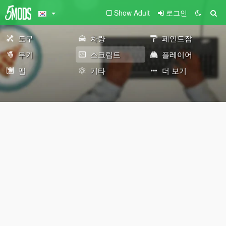
Show Adult
로그인
도구
차량
페인트잡
무기
스크립트
플레이어
맵
기타
더 보기