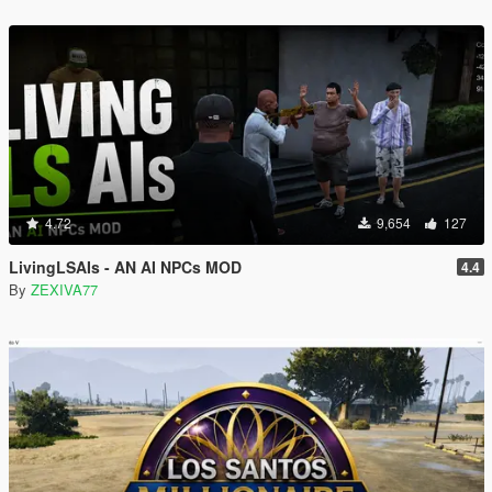
4.72
9,654
127
LivingLSAIs - AN AI NPCs MOD
4.4
By
ZEXIVA77