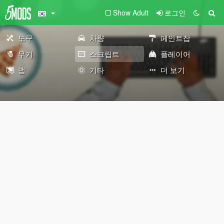
Show Adult
로그인
도구
차량
페인트잡
무기
스크립트
플레이어
맵
기타
더 보기