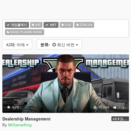
게임플레이
ASI
.NET
LUA
GTALUA
RAGE PLUGIN HOOK
시각:
어제
분류:
최신 버전
4.28
15,068
119
Dealership Management
v3.5 [LEGACY / ENHANCED ]
By
MrGamerKing