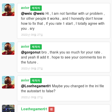
avivr
제작자
@weic
@weic
Hi , I am not familiar with ur problem ,
for other people it works , and I honestly don't know
how to fix that , if you rate 1 start , I totally agree with
you . sry
2022년 09월 27일
avivr
제작자
@gorgonut
bro , thank you so much for your rate .
and yeah ill add it . hope to see your comments too in
the future .
2022년 09월 27일
avivr
제작자
@Losthegamer01
Maybe you changed in the ini file
the autostart to false?
2022년 09월 27일
Losthegamer01
밴