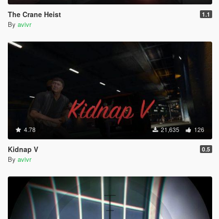
The Crane Heist
1.1
By
avivr
4.78
21,635
126
Kidnap V
0.5
By
avivr