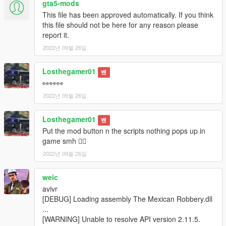
gta5-mods
This file has been approved automatically. If you think
this file should not be here for any reason please
report it.
2022년 09월 26일
Losthegamer01
밴
👀👀👀
2022년 09월 26일
Losthegamer01
밴
Put the mod button n the scripts nothing pops up in
game smh 🤦‍♂️
2022년 09월 26일
weic
avivr
[DEBUG] Loading assembly The Mexican Robbery.dll
...
[WARNING] Unable to resolve API version 2.11.5.