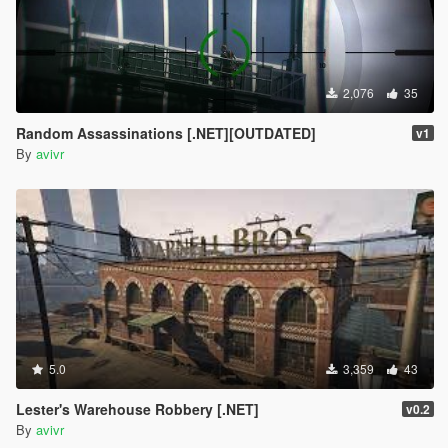
2,076
35
Random Assassinations [.NET][OUTDATED]
v1
By
avivr
5.0
3,359
43
Lester's Warehouse Robbery [.NET]
v0.2
By
avivr