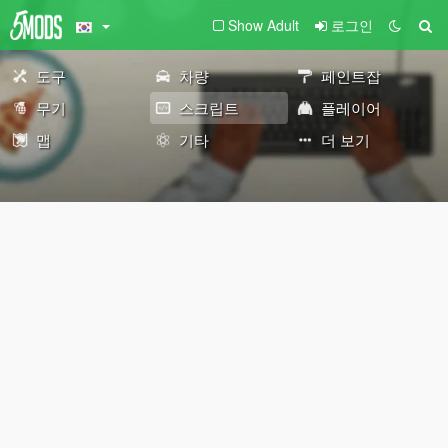
Show Adult
로그인
도구
차량
페인트잡
무기
스크립트
플레이어
맵
기타
더 보기