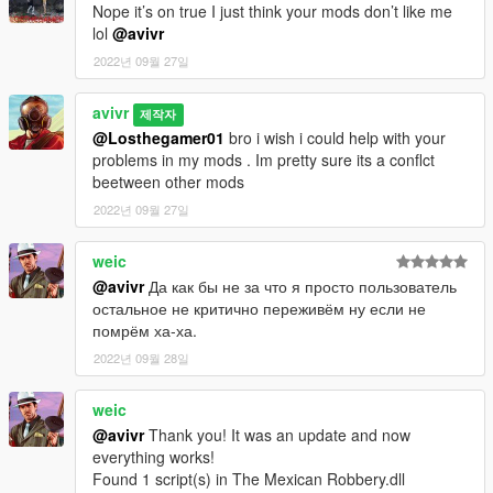
Nope it’s on true I just think your mods don’t like me
lol
@avivr
2022년 09월 27일
avivr
제작자
@Losthegamer01
bro i wish i could help with your
problems in my mods . Im pretty sure its a conflct
beetween other mods
2022년 09월 27일
weic
@avivr
Да как бы не за что я просто пользователь
остальное не критично переживём ну если не
помрём ха-ха.
2022년 09월 28일
weic
@avivr
Thank you! It was an update and now
everything works!
Found 1 script(s) in The Mexican Robbery.dll