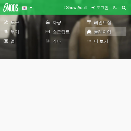
Show Adult
로그인
도구
차량
페인트잡
무기
스크립트
플레이어
맵
기타
더 보기