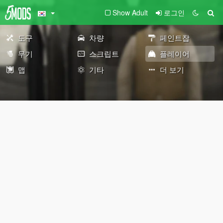
Show Adult
로그인
도구
차량
페인트잡
무기
스크립트
플레이어
맵
기타
더 보기