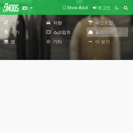
Show Adult
로그인
도구
차량
페인트잡
무기
스크립트
플레이어
맵
기타
더 보기