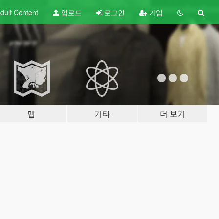
dult
Content
업로드
로그인
가입
맵
기타
더 보기