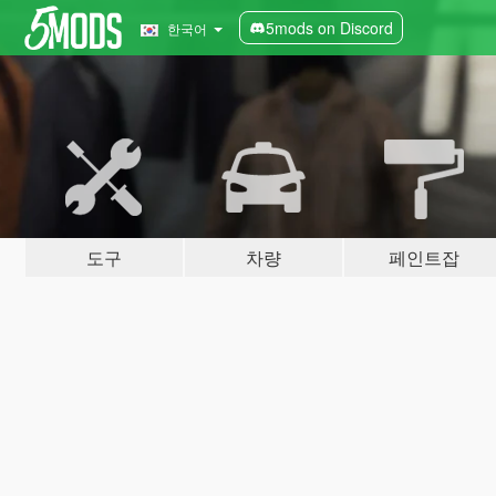
5mods on Discord
한국어
도구
차량
페인트잡