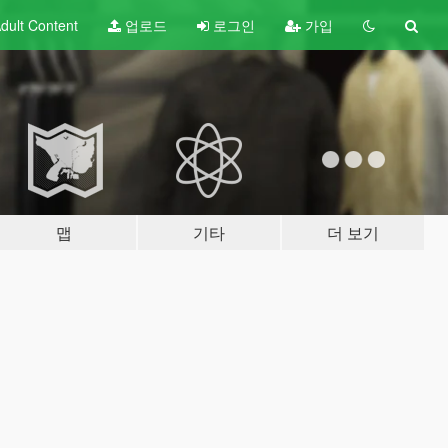
dult
Content
업로드
로그인
가입
맵
기타
더 보기