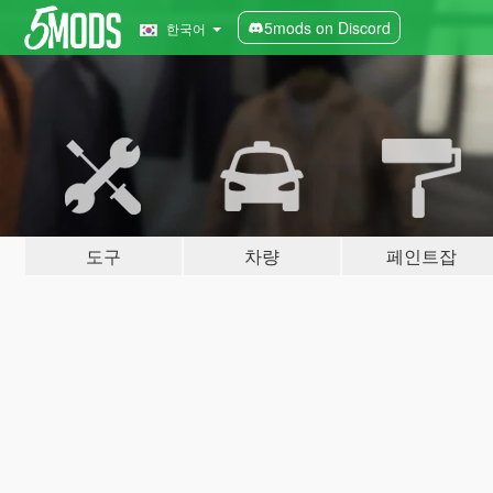
5mods on Discord
한국어
도구
차량
페인트잡