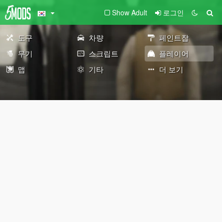
Show Adult
로그인
도구
차량
페인트잡
무기
스크립트
플레이어
맵
기타
더 보기