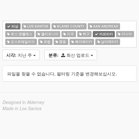
비상
LOS SANTOS
BLAINE COUNTY
SAN ANDREAS
로스 앤젤레스
캘리포니아
미국
허구
아프리카
아시아
오스트레일리아
유럽
중동
북아메리카
남아메리카
시각:
지난 주
분류:
최신 업로드
파일을 찾을 수 없습니다, 필터링 기준을 변경해보십시오.
Designed in Alderney
Made in Los Santos