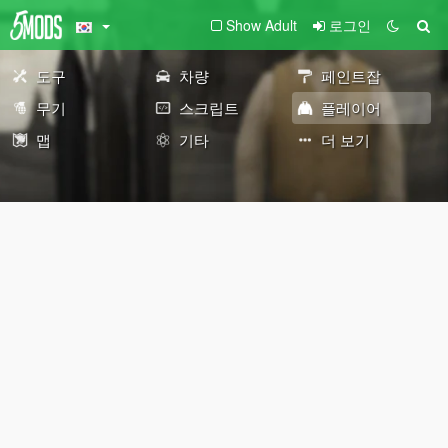
Show Adult
로그인
도구
차량
페인트잡
무기
스크립트
플레이어
맵
기타
더 보기