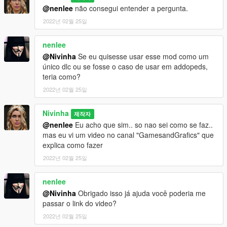
@nenlee
não consegui entender a pergunta.
2022년 02월 25일
nenlee
@Nivinha
Se eu quisesse usar esse mod como um
único dlc ou se fosse o caso de usar em addopeds,
teria como?
2022년 02월 25일
Nivinha
제작자
@nenlee
Eu acho que sim.. so nao sei como se faz..
mas eu vi um video no canal "GamesandGrafics" que
explica como fazer
2022년 02월 25일
nenlee
@Nivinha
Obrigado isso já ajuda você poderia me
passar o link do video?
2022년 02월 25일