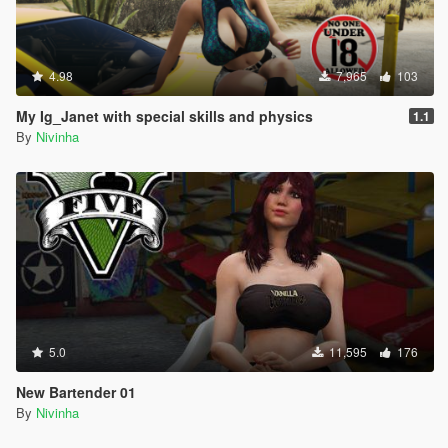
4.98
7,965
103
My Ig_Janet with special skills and physics
1.1
By
Nivinha
5.0
11,595
176
New Bartender 01
By
Nivinha