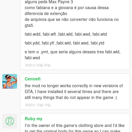
alguns peds Max Payne 3
como fabiana e a giovana é por causa dessa
diferencia de extenção
de arquivos que se não converter não funciona no
gta5.
fabi.wdd, fabi.wft ,fabi.wld, fabi.wsd, fabi.wtd
fabi.ydd, fabi.yft ,fabi.wld, fabi.wsd, fabi.ytd
e tem o .ymt, que seria alguns desses tres fabi.wld,
fabi.wsd
2022년 02월 25일
Centrefi
the mod no longer works correctly in new versions of
GTA, I have installed it several times and there are
still many things that do not appear in the game :(
2022년 12월 15일
Ruby my
I'm the owner of this game's clothing store and I'd like
to get the original body for this game so I can make