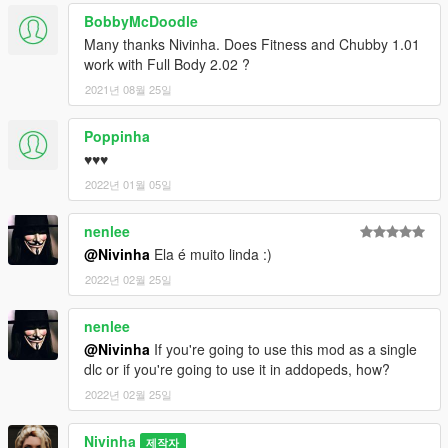
BobbyMcDoodle
Many thanks Nivinha. Does Fitness and Chubby 1.01
work with Full Body 2.02 ?
2021년 08월 25일
Poppinha
♥♥♥
2022년 01월 05일
nenlee
@Nivinha
Ela é muito linda :)
2022년 02월 25일
nenlee
@Nivinha
If you're going to use this mod as a single
dlc or if you're going to use it in addopeds, how?
2022년 02월 25일
Nivinha
제작자