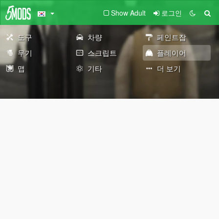
Show Adult
로그인
도구
차량
페인트잡
무기
스크립트
플레이어
맵
기타
더 보기