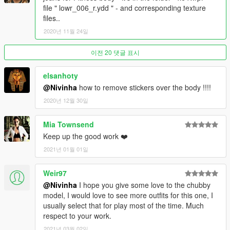
file " lowr_006_r.ydd " - and corresponding texture
files..
2020년 11월 24일
이전 20 댓글 표시
elsanhoty
@Nivinha
how to remove stickers over the body !!!!
2020년 12월 30일
Mia Townsend
Keep up the good work ❤️
2021년 01월 01일
Weir97
@Nivinha
I hope you give some love to the chubby
model, I would love to see more outfits for this one, I
usually select that for play most of the time. Much
respect to your work.
2021년 03월 02일