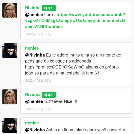
Nivinha
제작자
@nenlee
here :
https://www.youtube.com/watch?
v=grz9TOsMkgk&amp;t=18s&amp;ab_channel=G
ames%26Graphics
2022년 02월 25일
nenlee
@Nivinha
Eu te adoro muito olha só um monte de
peds que eu coloque no addopeds
https://prnt.sc/GGDlrGK-eWmO alguns do próprio
jogo só para da uma testada kk tem 63.
2022년 02월 25일
Nivinha
제작자
@nenlee
😮😮😂😂 Nice !!!
2022년 02월 25일
nenlee
@Nivinha
Antes eu tinha falado para você converter