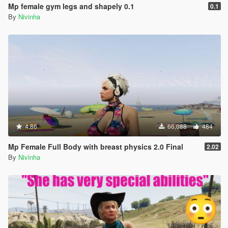
Mp female gym legs and shapely 0.1
0.1
By
Nivinha
4.86
66,088
484
Mp Female Full Body with breast physics 2.0 Final
2.02
By
Nivinha