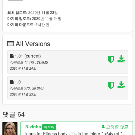
All folders contain a text file for installation guide.
2020년 11월 23일
최초 업로드:
do not forget to backup your files before installing
2020년 11월 24일
마지막 업로드:
6시간 전
마지막 다운로드:
I hope everyone will enjoy it.
I'll be back soon ... bye
All Versions
1.01
(current)
다운로드 11,479
, 29.8MB
2020년 11월 24일
1.0
다운로드 570
, 28.8MB
2020년 11월 23일
댓글 64
Nivinha
고정된 댓글
제작자
jeans for Fitness body - it's in the folder " x64v.rpf " -