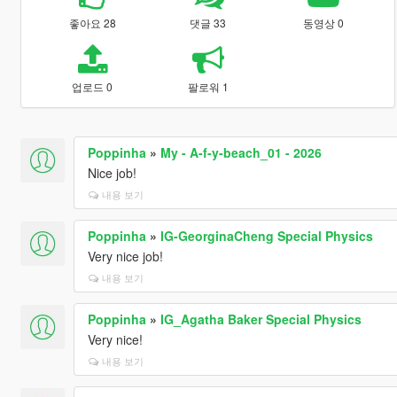
좋아요 28
댓글 33
동영상 0
업로드 0
팔로워 1
Poppinha
»
My - A-f-y-beach_01 - 2026
Nice job!
내용 보기
Poppinha
»
IG-GeorginaCheng Special Physics
Very nice job!
내용 보기
Poppinha
»
IG_Agatha Baker Special Physics
Very nice!
내용 보기