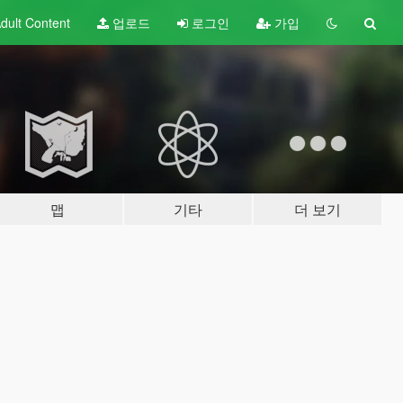
dult
Content
업로드
로그인
가입
맵
기타
더 보기