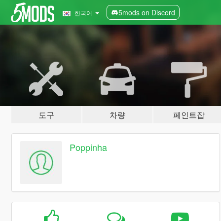
5mods on Discord
한국어
도구
차량
페인트잡
Poppinha