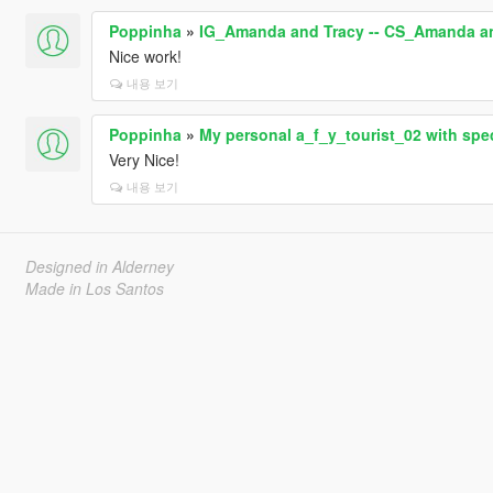
Poppinha
»
IG_Amanda and Tracy -- CS_Amanda a
Nice work!
내용 보기
Poppinha
»
My personal a_f_y_tourist_02 with spe
Very Nice!
내용 보기
Designed in Alderney
Made in Los Santos