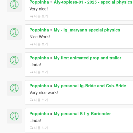
Poppinha
»
Afy-topless-01 - 2025 - special physics
Very nice!
내용 보기
Poppinha
»
My - Ig_maryann special physics
Nice Work!
내용 보기
Poppinha
»
My first animated prop and trailer
Linda!
내용 보기
Poppinha
»
My personal Ig-Bride and Csb-Bride
Very nice work!
내용 보기
Poppinha
»
My personal S-f-y-Bartender.
Linda!
내용 보기