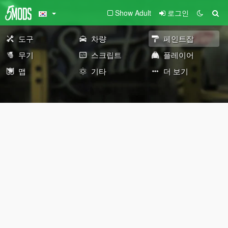
Show Adult
로그인
도구
차량
페인트잡
무기
스크립트
플레이어
맵
기타
더 보기