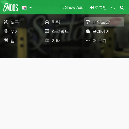
Show Adult
로그인
도구
차량
페인트잡
무기
스크립트
플레이어
맵
기타
더 보기