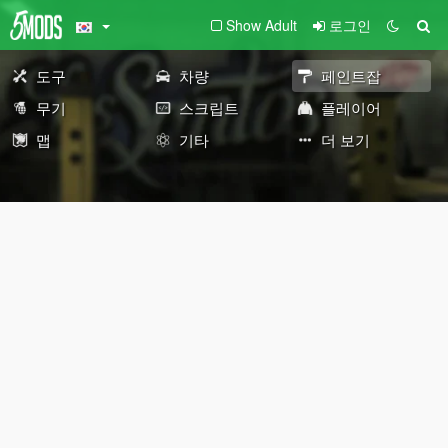
Show Adult
로그인
도구
차량
페인트잡
무기
스크립트
플레이어
맵
기타
더 보기