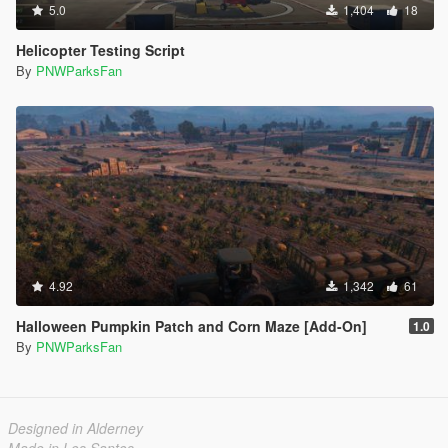
5.0
1,404
18
Helicopter Testing Script
By
PNWParksFan
4.92
1,342
61
Halloween Pumpkin Patch and Corn Maze [Add-On]
1.0
By
PNWParksFan
Designed in Alderney
Made in Los Santos