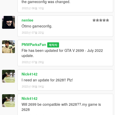
the gameconfig was changed.
2022년 06월 10일
nenlee
Ótimo gameconfig.
2022년 07월 22일
PNWParksFan
제작자
File has been updated for GTA V 2699 - July 2022
update.
2022년 07월 29일
Nick4142
I need an update for 2628!! Plz!
2022년 08월 04일
Nick4142
Will 2699 be compatible with 2628??.my game is
2628