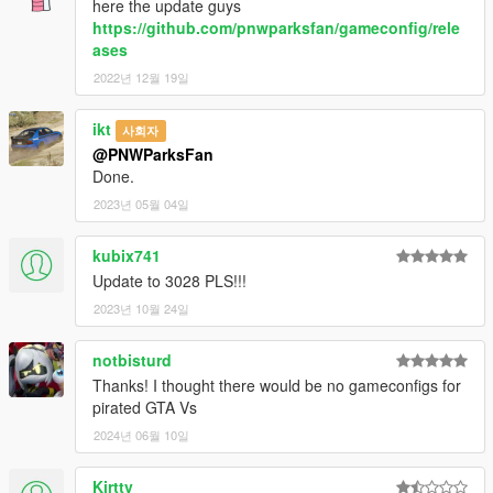
here the update guys
https://github.com/pnwparksfan/gameconfig/rele
ases
2022년 12월 19일
ikt
사회자
@PNWParksFan
Done.
2023년 05월 04일
kubix741
Update to 3028 PLS!!!
2023년 10월 24일
notbisturd
Thanks! I thought there would be no gameconfigs for
pirated GTA Vs
2024년 06월 10일
Kirttv