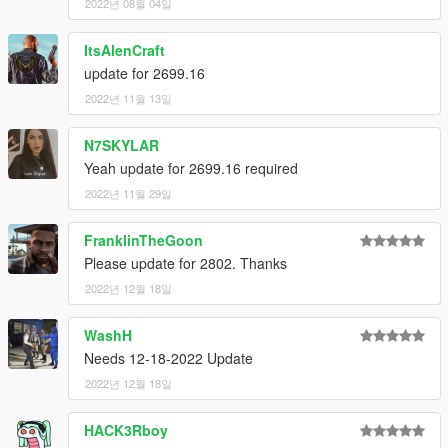
2022년 08월 04일
ItsAlenCraft
update for 2699.16
2022년 11월 13일
N7SKYLAR
Yeah update for 2699.16 required
2022년 11월 29일
FranklinTheGoon
Please update for 2802. Thanks
2022년 12월 18일
WashH
Needs 12-18-2022 Update
2022년 12월 18일
HACK3Rboy