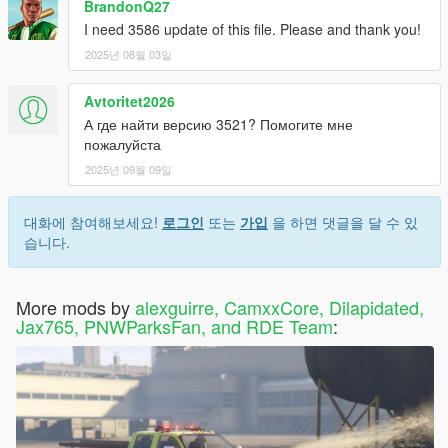
BrandonQ27
I need 3586 update of this file. Please and thank you!
2025년 08월 03일
Avtoritet2026
А где найти версию 3521? Помогите мне
пожалуйста
2025년 09월 09일
대화에 참여해보세요!
로그인
또는
가입
을 하면 댓글을 달 수 있
습니다.
More mods by
alexguirre, CamxxCore, Dilapidated,
Jax765, PNWParksFan, and RDE Team
: