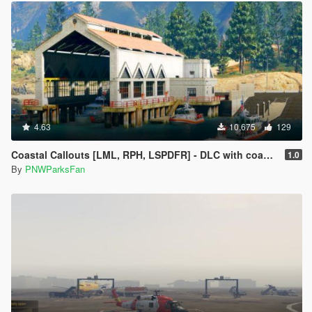
4.63
10,675
129
Coastal Callouts [LML, RPH, LSPDFR] - DLC with coast guard boats, helicopters, planes, and maps + script with helicopter hoist, boat towing, missions, and more
1.0
By
PNWParksFan