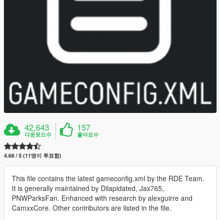
42,643
157
다운로드수
좋아요수
4.68 / 5 (11명이 투표함)
This file contains the latest gameconfig.xml by the RDE Team.
It is generally maintained by Dilapidated, Jax765,
PNWParksFan. Enhanced with research by alexguirre and
CamxxCore. Other contributors are listed in the file.