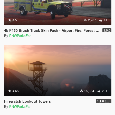
4.5
2,767
41
4k F450 Brush Truck Skin Pack - Airport Fire, Forest Service, and Park Service
1.0.0
By
PNWParksFan
4.65
25,854
231
Firewatch Lookout Towers
1.1.0 [DLC]
By
PNWParksFan