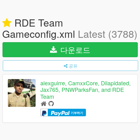
RDE Team
Gameconfig.xml
Latest (3788)
다운로드
공유
alexguirre, CamxxCore, Dilapidated,
Jax765, PNWParksFan, and RDE
Team
기부하기