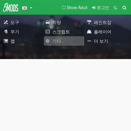
Show Adult
로그인
도구
차량
페인트잡
무기
스크립트
플레이어
맵
기타
더 보기