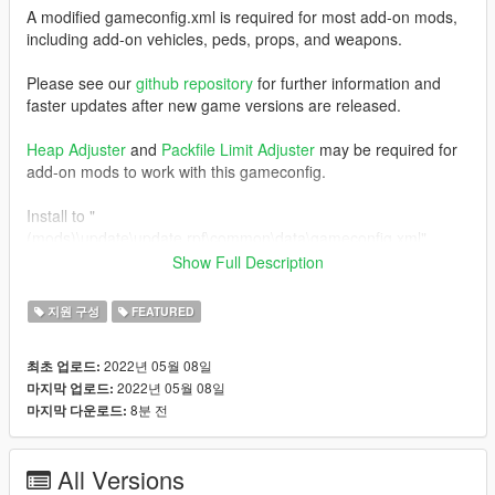
A modified gameconfig.xml is required for most add-on mods,
including add-on vehicles, peds, props, and weapons.
Please see our
github repository
for further information and
faster updates after new game versions are released.
Heap Adjuster
and
Packfile Limit Adjuster
may be required for
add-on mods to work with this gameconfig.
Install to "
(mods)\update\update.rpf\common\data\gameconfig.xml".
Show Full Description
This file is typically kept in sync with the version included in
RDE
. If RDE was updated for the most recent GTA update and
지원 구성
FEATURED
you installed its gameconfig, you do not need to redownload
and install this one. You can use this gameconfig by itself
2022년 05월 08일
최초 업로드:
without using RDE however.
2022년 05월 08일
마지막 업로드:
8분 전
마지막 다운로드:
All Versions