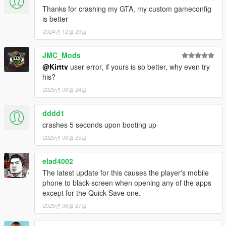
Thanks for crashing my GTA, my custom gameconfig
is better
2024년 12월 23일
JMC_Mods
@Kirttv
user error, if yours is so better, why even try
his?
2025년 06월 24일
dddd1
crashes 5 seconds upon booting up
2025년 06월 25일
elad4002
The latest update for this causes the player's mobile
phone to black-screen when opening any of the apps
except for the Quick Save one.
2025년 06월 27일