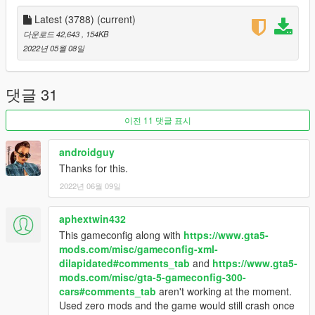
Latest (3788)
(current)
다운로드 42,643
, 154KB
2022년 05월 08일
댓글 31
이전 11 댓글 표시
androidguy
Thanks for this.
2022년 06월 09일
aphextwin432
This gameconfig along with
https://www.gta5-
mods.com/misc/gameconfig-xml-
dilapidated#comments_tab
and
https://www.gta5-
mods.com/misc/gta-5-gameconfig-300-
cars#comments_tab
aren't working at the moment.
Used zero mods and the game would still crash once