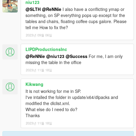
niu123
@SLTH
@ReNNie
I also have a conflicting ymap or
something, on SP everything pops up except for the
tables and chairs, floating coffee cups galore. Please
tell me How to fix the?
2023년 09월 06일
LIPDProductionsInc
@ReNNie
@niu123
@Success
For me, I am only
missing the table in the office
2023년 11월 18일
Kikwang
It is not working for me in SP.
I've intalled the folder in update/x64/dlpacks and
modified the dlclist.xml.
What else do I need to do?
Thanks
2023년 11월 18일