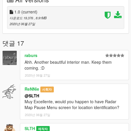
1.0
(current)
다운로드 19,376
, 8.91MB
2020년 06월 27일
댓글 17
raburs
Ahh. Another beautiful interior man. Keep them
coming. :D
2020년 06월 27일
ReNNie
사회자
@SLTH
Muy Excellente, would you happen to have Radar
Map Pause Menu screen for location identification?
2020년 06월 27일
SLTH
제작자