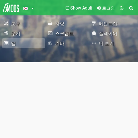
Show Adult
로그인
도구
차량
페인트잡
무기
스크립트
플레이어
맵
기타
더 보기