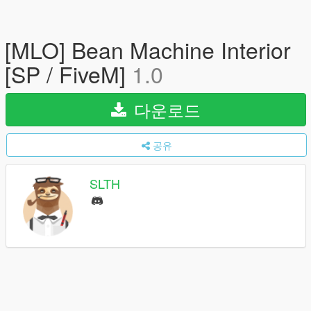
[MLO] Bean Machine Interior
[SP / FiveM]
1.0
다운로드
공유
SLTH