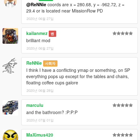
@ReNNie
coords are x = 280.68, y = -962.72, z =
29.4 or is located near MissionRow PD
2020년 06월 27일
kailanmez
밴
brilliant mod
2020년 06월 27일
ReNNie
사회자
I think I have a conflicting ymap or something, on SP
everything pops up except for the tables and chairs,
floating coffee cups galore
2020년 06월 28일
marculu
and the bathroom? :P:P:P
2020년 07월 01일
MaXimus420