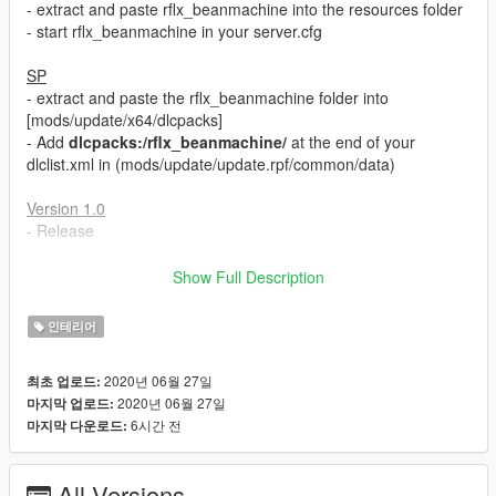
- extract and paste rflx_beanmachine into the resources folder
- start rflx_beanmachine in your server.cfg
SP
- extract and paste the rflx_beanmachine folder into
[mods/update/x64/dlcpacks]
- Add
dlcpacks:/rflx_beanmachine/
at the end of your
dlclist.xml in (mods/update/update.rpf/common/data)
Version 1.0
- Release
If you have any question you can write me a pm on my discord
Show Full Description
SLTH#5876
or join my Discord server for more news
인테리어
2020년 06월 27일
최초 업로드:
2020년 06월 27일
마지막 업로드:
6시간 전
마지막 다운로드:
All Versions