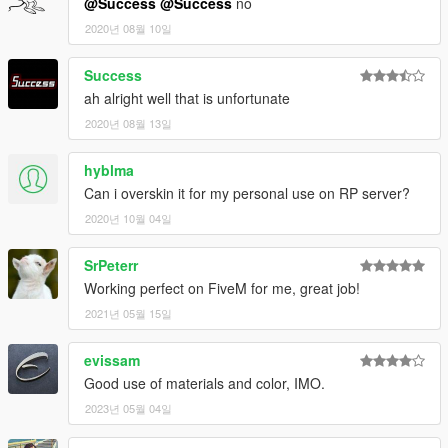
@Success
@Success
no
2020년 08월 10일
Success
ah alright well that is unfortunate
2020년 08월 13일
hyblma
Can i overskin it for my personal use on RP server?
2020년 10월 04일
SrPeterr
Working perfect on FiveM for me, great job!
2021년 05월 15일
evissam
Good use of materials and color, IMO.
2023년 05월 04일