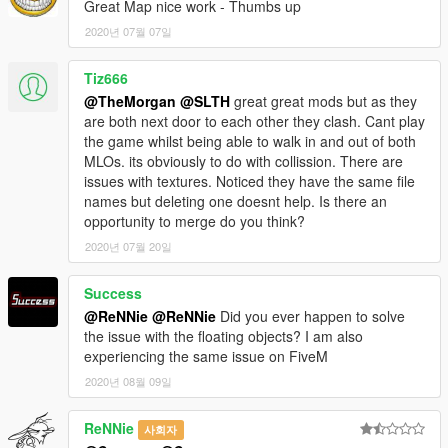
Great Map nice work - Thumbs up
2020년 07월 07일
Tiz666
@TheMorgan
@SLTH
great great mods but as they
are both next door to each other they clash. Cant play
the game whilst being able to walk in and out of both
MLOs. its obviously to do with collission. There are
issues with textures. Noticed they have the same file
names but deleting one doesnt help. Is there an
opportunity to merge do you think?
2020년 07월 20일
Success
@ReNNie
@ReNNie
Did you ever happen to solve
the issue with the floating objects? I am also
experiencing the same issue on FiveM
2020년 08월 09일
ReNNie
사회자