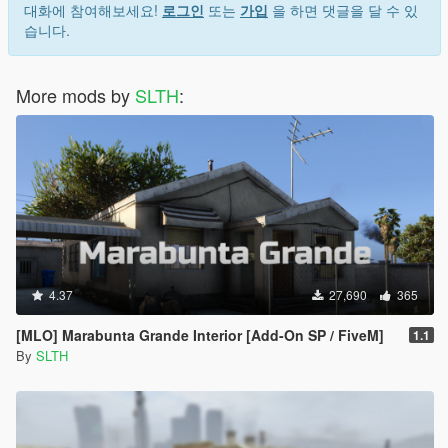
대화에 참여해보세요!
로그인
또는
가입
을 하면 댓글을 달 수 있
습니다.
More mods by
SLTH
:
4.37
27,690
365
[MLO] Marabunta Grande Interior [Add-On SP / FiveM]
1.1
By
SLTH