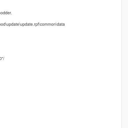
modder.
m mod\update\update.rpf\common\data
0"/