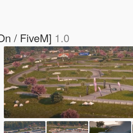
On / FiveM]
1.0