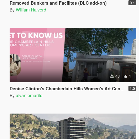
Removed Bunkers and Facilites (DLC add-on)
0.1
By
William Halverd
43
1
Denise Clinton's Chamberlain Hills Women's Art Center
1.0
By
alvaritomarito