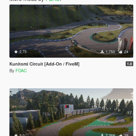
2.75
1,750
24
Kunitomi Circuit [Add-On / FiveM]
1.0
By
FDAC
5.0
2,368
29