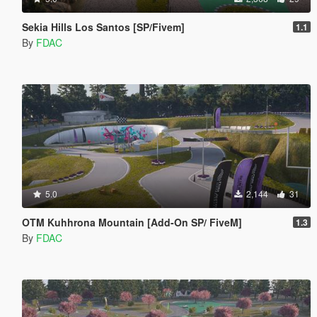
Sekia Hills Los Santos [SP/Fivem]
1.1
By
FDAC
5.0
2,144
31
OTM Kuhhrona Mountain [Add-On SP/ FiveM]
1.3
By
FDAC