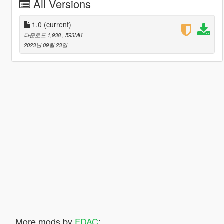
All Versions
1.0
(current)
다운로드 1,938
, 593MB
2023년 09월 23일
More mods by
FDAC
: