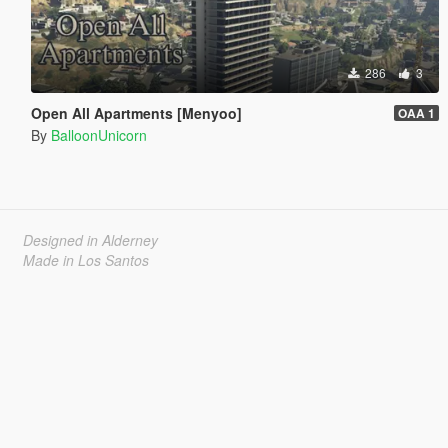
286
3
Open All Apartments [Menyoo]
OAA 1
By
BalloonUnicorn
Designed in Alderney
Made in Los Santos