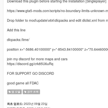
Download this plugin before starting the installation [Singleplayer]
https://www.gta5-mods.com/scripts/no-boundary-limits-unknown-
Drop folder to mod\update\x64\dlcpacks and edit dlclist.xml fro
Add this line
dlcpacks:/lime/
position x="-5686.40100000" y="-8543.84100000" z="70.6446000
join my discord for more maps and cars
https://discord.gg/crk85U6uRq
FOR SUPPORT GO DISCORD
good game all FDAC
맵 모델
경주 트랙
2023년 09월 23일
최초 업로드: