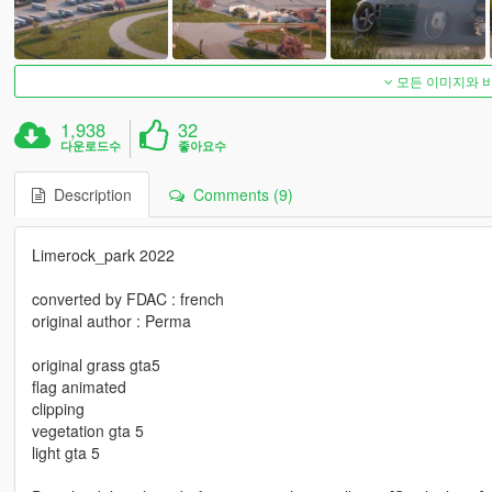
모든 이미지와 
1,938
32
다운로드수
좋아요수
Description
Comments (9)
Limerock_park 2022
converted by FDAC : french
original author : Perma
original grass gta5
flag animated
clipping
vegetation gta 5
light gta 5