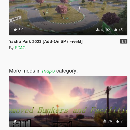
5.0
4,192
45
Yashu Park 2023 [Add-On SP / FiveM]
1.1
By
FDAC
More mods in
category:
maps
5.0
76
7