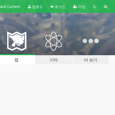
dult
Content
업로드
로그인
가입
맵
기타
더 보기