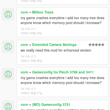
2026년 06월 29일
vorn
»
Million Trees
my game crashes everytime i add too many tree does
anyone know which memory pool should i increase?
내용 보기
2026년 06월 28일
vorn
»
Extended Camera Settings
we really need this mod for enhanced version
내용 보기
2026년 06월 28일
vorn
»
Gameconfig for Patch 3788 and 3411
my game crashes everytime i add too many tree does
anyone know which memory pool should i increase?
내용 보기
2026년 06월 27일
vorn
»
(MO) Gameconfig 3751