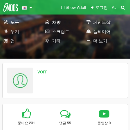
Show Adult
로그인
도구
차량
페인트잡
무기
스크립트
플레이어
맵
기타
더 보기
vorn
좋아요 231
댓글 55
동영상 0