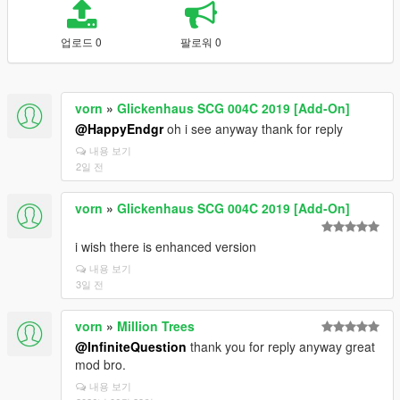
업로드 0
팔로워 0
vorn
»
Glickenhaus SCG 004C 2019 [Add-On]
@HappyEndgr
oh i see anyway thank for reply
내용 보기
2일 전
vorn
»
Glickenhaus SCG 004C 2019 [Add-On]
i wish there is enhanced version
내용 보기
3일 전
vorn
»
Million Trees
@InfiniteQuestion
thank you for reply anyway great
mod bro.
내용 보기