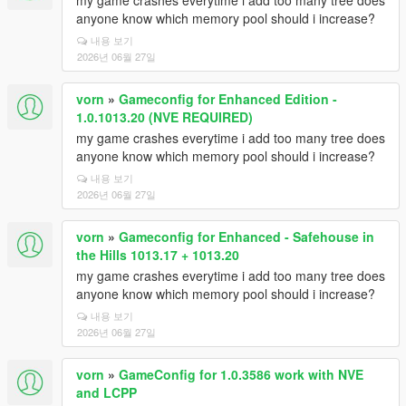
my game crashes everytime i add too many tree does
anyone know which memory pool should i increase?
내용 보기
2026년 06월 27일
vorn
»
Gameconfig for Enhanced Edition -
1.0.1013.20 (NVE REQUIRED)
my game crashes everytime i add too many tree does
anyone know which memory pool should i increase?
내용 보기
2026년 06월 27일
vorn
»
Gameconfig for Enhanced - Safehouse in
the Hills 1013.17 + 1013.20
my game crashes everytime i add too many tree does
anyone know which memory pool should i increase?
내용 보기
2026년 06월 27일
vorn
»
GameConfig for 1.0.3586 work with NVE
and LCPP