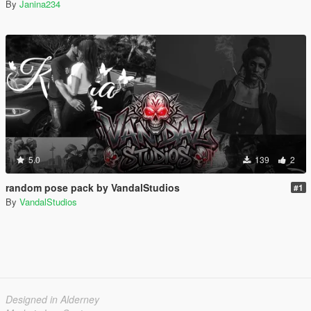
By
Janina234
5.0
139
2
random pose pack by VandalStudios
#1
By
VandalStudios
Designed in Alderney