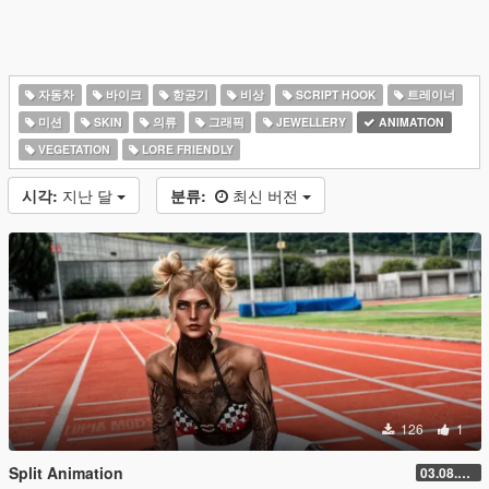
자동차
바이크
항공기
비상
SCRIPT HOOK
트레이너
미션
SKIN
의류
그래픽
JEWELLERY
ANIMATION
VEGETATION
LORE FRIENDLY
시각:
지난 달
분류:
최신 버전
126
1
Split Animation
03.08.2026