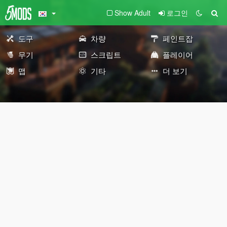
Show Adult
로그인
도구
차량
페인트잡
무기
스크립트
플레이어
맵
기타
더 보기