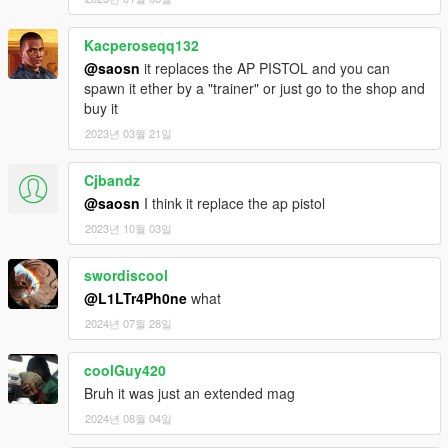
Kacperoseqq132
@saosn
it replaces the AP PISTOL and you can
spawn it ether by a "trainer" or just go to the shop and
buy it
2023년 03월 21일
Cjbandz
@saosn
I think it replace the ap pistol
2023년 10월 03일
swordiscool
@L1LTr4Ph0ne
what
2024년 07월 28일
coolGuy420
Bruh it was just an extended mag
2024년 08월 04일