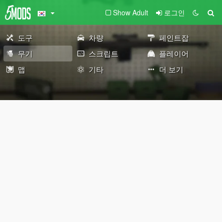
Show Adult
로그인
도구
차량
페인트잡
무기
스크립트
플레이어
맵
기타
더 보기