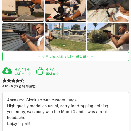
모든 이미지와 비디오 확장하기
87,118
427
다운로드수
좋아요수
4.64 / 5 (29명이 투표함)
Animated Glock 18 with custom mags.
High quality model as usual, sorry for dropping nothing
yesterday, was busy with the Mac-10 and it was a real
headache.
Enjoy it y'all!