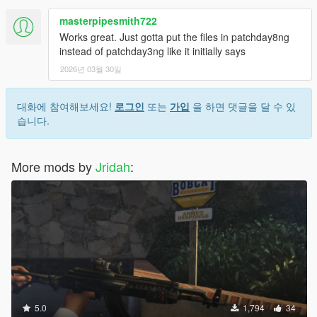
masterpipesmith722
Works great. Just gotta put the files in patchday8ng
instead of patchday3ng like it initially says
2026년 03월 30일
대화에 참여해보세요!
로그인
또는
가입
을 하면 댓글을 달 수 있
습니다.
More mods by
Jridah
:
5.0
1,794
34