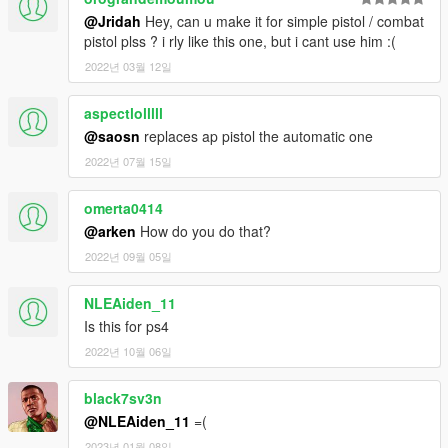
@Jridah
Hey, can u make it for simple pistol / combat
pistol plss ? i rly like this one, but i cant use him :(
2022년 03월 12일
aspectlolllll
@saosn
replaces ap pistol the automatic one
2022년 07월 15일
omerta0414
@arken
How do you do that?
2022년 09월 05일
NLEAiden_11
Is this for ps4
2022년 10월 06일
black7sv3n
@NLEAiden_11
=(
2023년 01월 08일