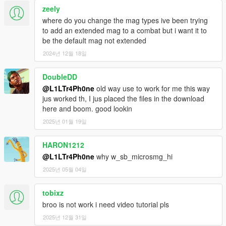
zeely
where do you change the mag types ive been trying
to add an extended mag to a combat but i want it to
be the default mag not extended
2024년 12월 18일
DoubleDD
@L1LTr4Ph0ne
old way use to work for me this way
jus worked th, I jus placed the files in the download
here and boom. good lookin
2025년 01월 19일
HARON1212
@L1LTr4Ph0ne
why w_sb_microsmg_hi
2025년 05월 04일
tobixz
broo is not work i need video tutorial pls
2025년 12월 31일