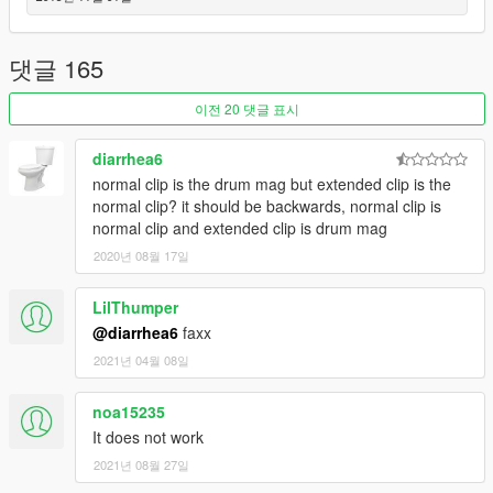
댓글 165
이전 20 댓글 표시
diarrhea6
normal clip is the drum mag but extended clip is the
normal clip? it should be backwards, normal clip is
normal clip and extended clip is drum mag
2020년 08월 17일
LilThumper
@diarrhea6
faxx
2021년 04월 08일
noa15235
It does not work
2021년 08월 27일