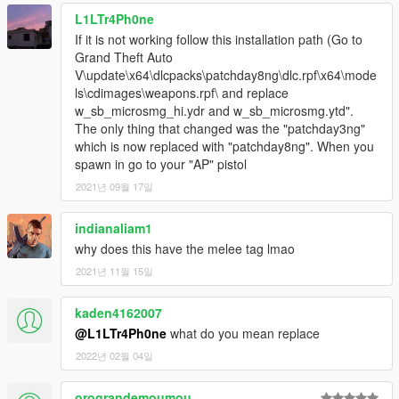
L1LTr4Ph0ne
If it is not working follow this installation path (Go to
Grand Theft Auto
V\update\x64\dlcpacks\patchday8ng\dlc.rpf\x64\mode
ls\cdimages\weapons.rpf\ and replace
w_sb_microsmg_hi.ydr and w_sb_microsmg.ytd".
The only thing that changed was the "patchday3ng"
which is now replaced with "patchday8ng". When you
spawn in go to your "AP" pistol
2021년 09월 17일
indianaliam1
why does this have the melee tag lmao
2021년 11월 15일
kaden4162007
@L1LTr4Ph0ne
what do you mean replace
2022년 02월 04일
orograndemoumou