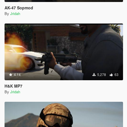
AK-47 Sopmod
By
Jridah
4.14
5,278
63
H&K MP7
By
Jridah