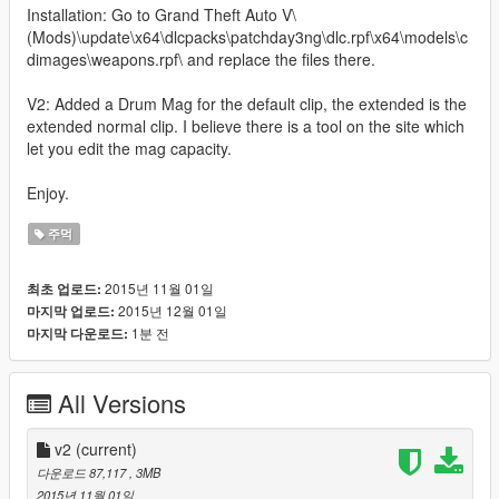
Installation: Go to Grand Theft Auto V\
(Mods)\update\x64\dlcpacks\patchday3ng\dlc.rpf\x64\models\c
dimages\weapons.rpf\ and replace the files there.
V2: Added a Drum Mag for the default clip, the extended is the
extended normal clip. I believe there is a tool on the site which
let you edit the mag capacity.
Enjoy.
주먹
2015년 11월 01일
최초 업로드:
2015년 12월 01일
마지막 업로드:
1분 전
마지막 다운로드:
All Versions
v2
(current)
다운로드 87,117
, 3MB
2015년 11월 01일