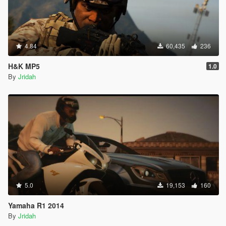
4.84
60,435
236
H&K MP5
1.0
By
Jridah
5.0
19,153
160
Yamaha R1 2014
By
Jridah