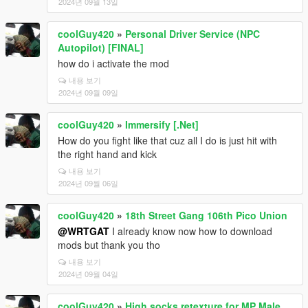
2024년 09월 13일
coolGuy420
»
Personal Driver Service (NPC
Autopilot) [FINAL]
how do i activate the mod
내용 보기
2024년 09월 09일
coolGuy420
»
Immersify [.Net]
How do you fight like that cuz all I do is just hit with
the right hand and kick
내용 보기
2024년 09월 06일
coolGuy420
»
18th Street Gang 106th Pico Union
@WRTGAT
I already know now how to download
mods but thank you tho
내용 보기
2024년 09월 04일
coolGuy420
»
High socks retexture for MP Male