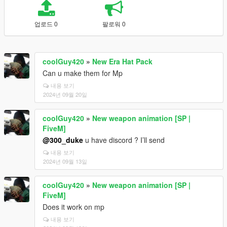
업로드 0
팔로워 0
coolGuy420
»
New Era Hat Pack
Can u make them for Mp
내용 보기
2024년 09월 20일
coolGuy420
»
New weapon animation [SP |
FiveM]
@300_duke
u have discord ? I’ll send
내용 보기
2024년 09월 13일
coolGuy420
»
New weapon animation [SP |
FiveM]
Does it work on mp
내용 보기