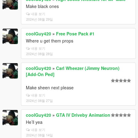
Make black ones
내용 보기
2024년 08월 29일
coolGuy420
»
Free Pose Pack #1
Where u get them props
내용 보기
2024년 08월 28일
coolGuy420
»
Carl Wheezer (Jimmy Neutron)
[Add-On Ped]
Make sheen next please
내용 보기
2024년 08월 27일
coolGuy420
»
GTA IV Driveby Animation
He’ll yea
내용 보기
2024년 08월 14일