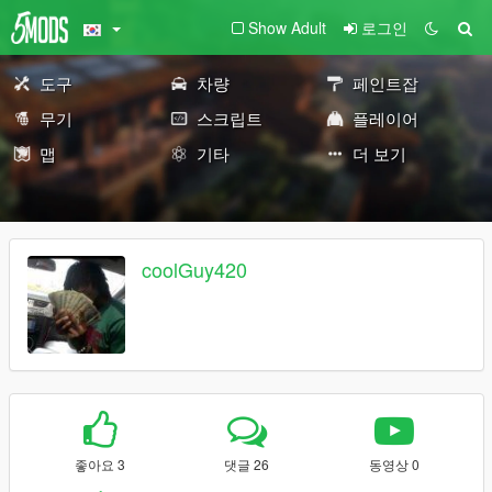
Show Adult
로그인
도구
차량
페인트잡
무기
스크립트
플레이어
맵
기타
더 보기
coolGuy420
좋아요 3
댓글 26
동영상 0