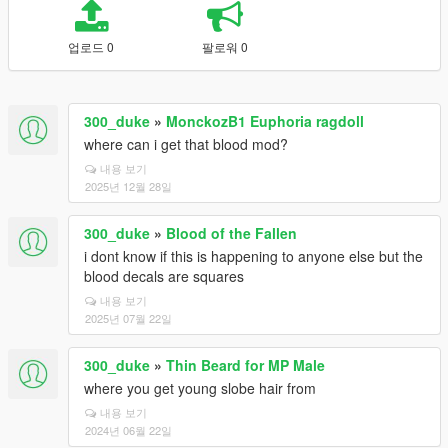
업로드 0
팔로워 0
300_duke
»
MonckozB1 Euphoria ragdoll
where can i get that blood mod?
내용 보기
2025년 12월 28일
300_duke
»
Blood of the Fallen
i dont know if this is happening to anyone else but the
blood decals are squares
내용 보기
2025년 07월 22일
300_duke
»
Thin Beard for MP Male
where you get young slobe hair from
내용 보기
2024년 06월 22일