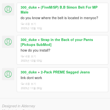
300_duke
»
(FiveM/SP) B.B Simon Belt For MP
Male
do you know where the belt is located in menyoo?
내용 보기
2023년 12월 10일
300_duke
»
Strap in the Back of your Pants
[Pickups SubMod]
how do you install?
내용 보기
2023년 12월 03일
300_duke
»
2-Pack PREME Sagged Jeans
link dont work
내용 보기
2023년 11월 26일
Designed in Alderney