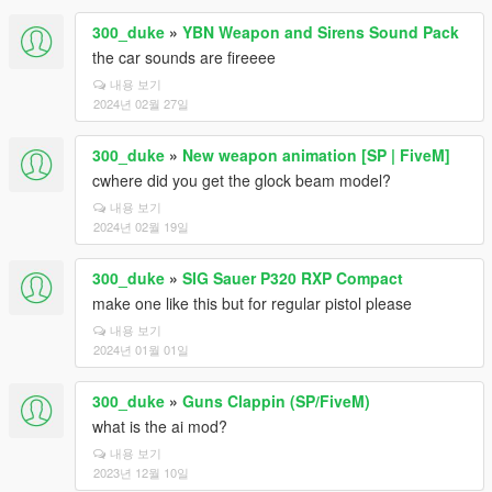
300_duke
»
YBN Weapon and Sirens Sound Pack
the car sounds are fireeee
내용 보기
2024년 02월 27일
300_duke
»
New weapon animation [SP | FiveM]
cwhere did you get the glock beam model?
내용 보기
2024년 02월 19일
300_duke
»
SIG Sauer P320 RXP Compact
make one like this but for regular pistol please
내용 보기
2024년 01월 01일
300_duke
»
Guns Clappin (SP/FiveM)
what is the ai mod?
내용 보기
2023년 12월 10일