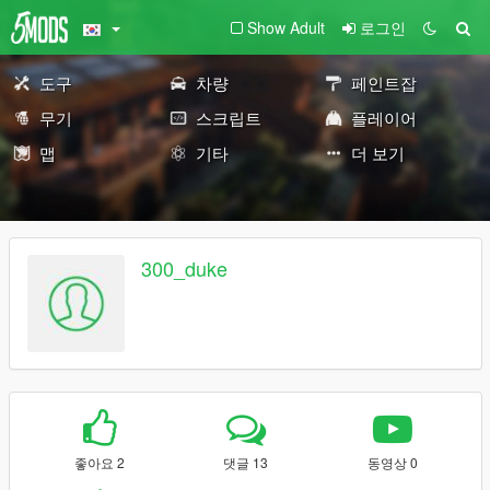
Show Adult
로그인
도구
차량
페인트잡
무기
스크립트
플레이어
맵
기타
더 보기
300_duke
좋아요 2
댓글 13
동영상 0