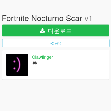
Fortnite Nocturno Scar
v1
다운로드
공유
Clawfinger