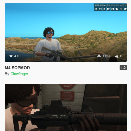
4.0
1,620
6
M4 SOPMOD
1.2
By
Clawfinger