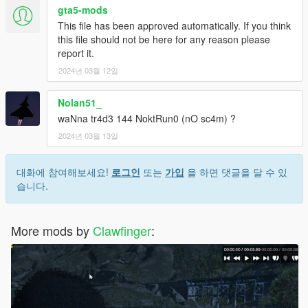
gta5-mods
This file has been approved automatically. If you think
this file should not be here for any reason please
report it.
2024년 03월 12일
Nolan51_
waNna tr4d3 144 NoktRun0 (nO sc4m) ?
2024년 03월 13일
대화에 참여해보세요!
로그인
또는
가입
을 하면 댓글을 달 수 있
습니다.
More mods by
Clawfinger
: