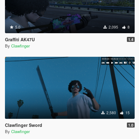
5.0
2,095
8
Graffiti AK47U
1.4
By
Clawfinger
2,580
15
Clawfinger Sword
1.0
By
Clawfinger