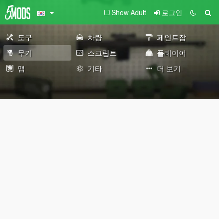
Show Adult
로그인
도구
차량
페인트잡
무기
스크립트
플레이어
맵
기타
더 보기