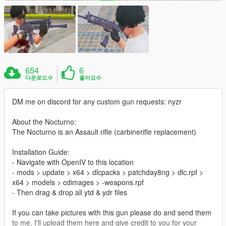
654
6
다운로드수
좋아요수
DM me on discord for any custom gun requests: nyzr
About the Nocturno:
The Nocturno is an Assault rifle (carbinerifle replacement)
Installation Guide:
- Navigate with OpenIV to this location
- mods > update > x64 > dlcpacks > patchday8ng > dlc.rpf >
x64 > models > cdimages > -weapons.rpf
- Then drag & drop all ytd & ydr files
If you can take pictures with this gun please do and send them
to me, I'll upload them here and give credit to you for your