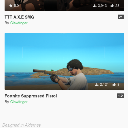
5.0
3,943
28
TTT A.X.E SMG
v1
By
Clawfinger
2,121
8
Fortnite Suppressed Pistol
1.2
By
Clawfinger
Designed in Alderney