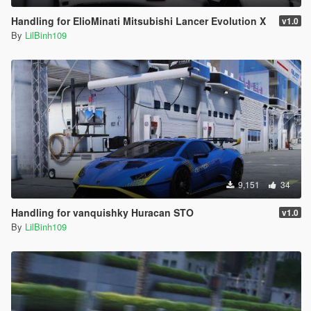
Handling for ElioMinati Mitsubishi Lancer Evolution X
v1.0
By
LilBinh109
9,151
34
Handling for vanquishky Huracan STO
v1.0
By
LilBinh109