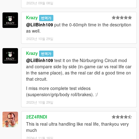
2023년 09월 08일
Krazy
번역가
@LilBinh109
put the 0-60mph time in the description
as well.
2023년 10월 29일
Krazy
번역가
@LilBinh109
test it on the Nürburgring Circuit mod
and compare side by side (in-game car vs real life car
in the same place), as the real car did a good time on
that circuit.
I miss more complete test videos
(suspension/grip/body roll/brakes). :/
2023년 10월 29일
2EZ4RNDI
This is real ultra handling like real life, thankyou very
much
2024년 11월 16일