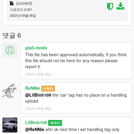
(current)
다운로드 2,031
2023년 09월 08일
댓글 6
gta5-mods
This file has been approved automatically. If you think
this file should not be here for any reason please
report it.
2023년 09월 08일
ReNNie
사회자
@LilBinh109
the 'car' tag has no place on a handling
upload
2023년 09월 08일
LilBinh109
제작자
@ReNNie
ahh ok next time i set handling tag only