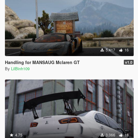
5,417
16
Handling for MANSAUG Mclaren GT
v1.0
By
LilBinh109
4.75
3,066
18