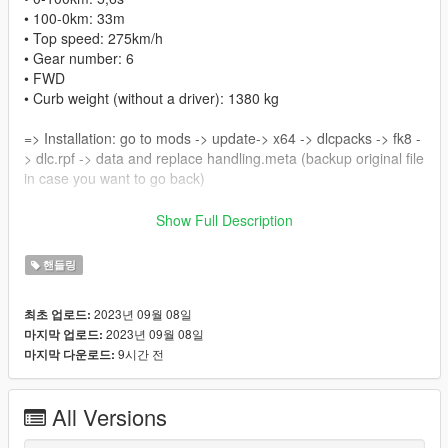
• 100-0km: 33m
• Top speed: 275km/h
• Gear number: 6
• FWD
• Curb weight (without a driver): 1380 kg
=> Installation: go to mods -> update-> x64 -> dlcpacks -> fk8 -
> dlc.rpf -> data and replace handling.meta (backup original file
in case you want to go back)
🚘Car mod: https://vi.gta5-mods.com/vehicles/2018-honda-
Show Full Description
civic-type-r-fk8
핸들링
➡️ Manual Transmission mod: https://vi.gta5-
mods.com/scripts/manual-transmission-ikt
2023년 09월 08일
최초 업로드:
2023년 09월 08일
마지막 업로드:
➡️ First person view mod: https://www.gta5-
9시간 전
마지막 다운로드:
mods.com/scripts/dynamic-vehicle-first-person
➡️ Recommend play with controller
All Versions