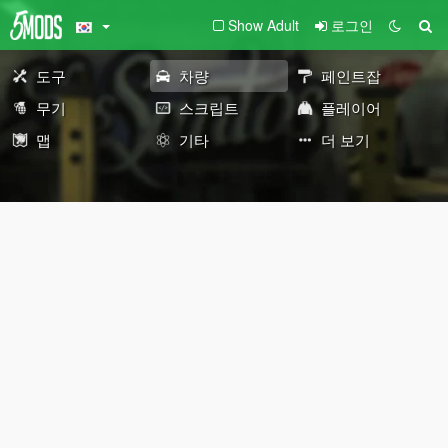
Show Adult
로그인
도구
차량
페인트잡
무기
스크립트
플레이어
맵
기타
더 보기