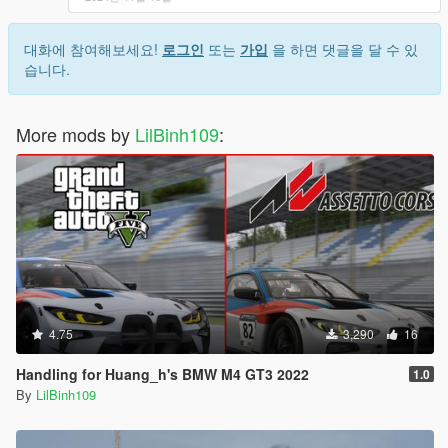
대화에 참여해보세요!
로그인
또는
가입
을 하면 댓글을 달 수 있
습니다.
More mods by
LilBinh109
:
4.75
3,290
16
Handling for Huang_h's BMW M4 GT3 2022
1.0
By
LilBinh109