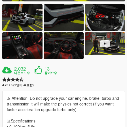
2,032
13
다운로드수
좋아요수
4.75 / 5 (2명이 투표함)
⚠️ Attention: Do not upgrade your car engine, brake, turbo and
transmission it will make the physics not correct (if you want
faster acceleration upgrade turbo only)
📊Specifications:
• 0-100km: 5,6s