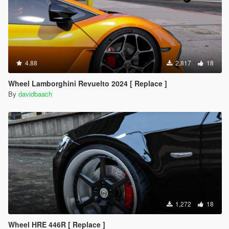
4.88
2,817
18
Wheel Lamborghini Revuelto 2024 [ Replace ]
By
davidbaach
1,272
18
Wheel HRE 446R [ Replace ]