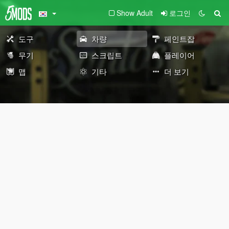
Show Adult
로그인
도구
차량
페인트잡
무기
스크립트
플레이어
맵
기타
더 보기