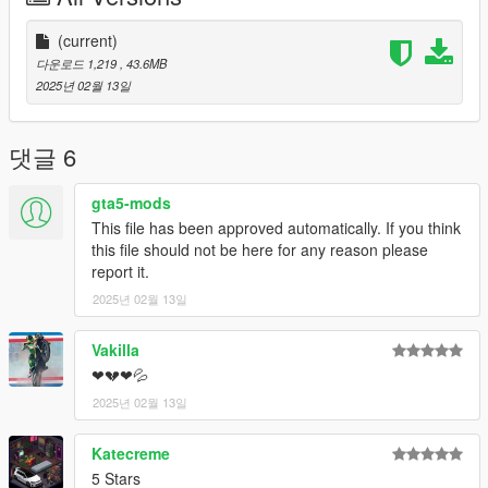
(current)
다운로드 1,219
, 43.6MB
2025년 02월 13일
댓글 6
gta5-mods
This file has been approved automatically. If you think
this file should not be here for any reason please
report it.
2025년 02월 13일
Vakilla
❤💔❤💦
2025년 02월 13일
Katecreme
5 Stars