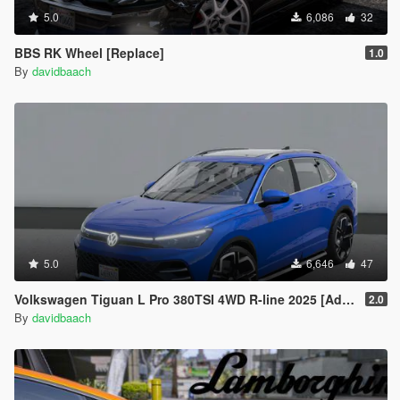
5.0
6,086
32
BBS RK Wheel [Replace]
1.0
By
davidbaach
5.0
6,646
47
Volkswagen Tiguan L Pro 380TSI 4WD R-line 2025 [Add-On | Animated Sunroof]
2.0
By
davidbaach