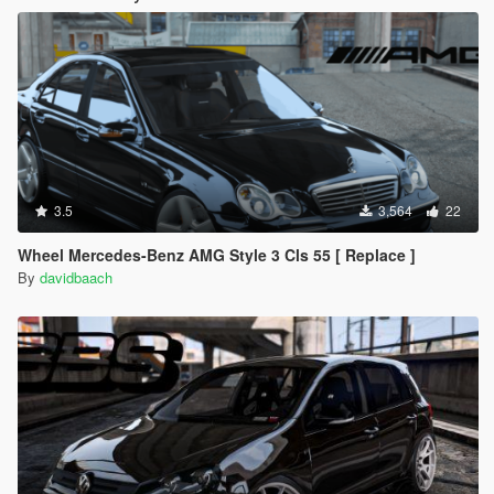
3.5
3,564
22
Wheel Mercedes-Benz AMG Style 3 Cls 55 [ Replace ]
By
davidbaach