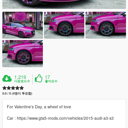
1,219
17
다운로드수
좋아요수
5.0 / 5 (4명이 투표함)
For Valentine's Day, a wheel of love
Car : https://www.gta5-mods.com/vehicles/2015-audi-a3-s3