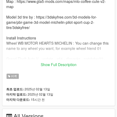
Map : https://www.gta5-mods.com/maps/mlo-coffee-cute-v2-
map
Model 3d tire by : https://3dskyfree.com/3d-models-for-
game/pbr-game-3d-model-michelin-pilot-sport-cup-2-
tire/3dskyfree/
Install Instructions
Wheel WB MOTOR HEARTS MICHELIN : You can change this
name to any wheel you want, for example wheel hiend 01
Grand Theft Auto V - update - x64 - dlcpacks - patchday22 -
dlc - x64 - levels - patchday22ng - vehiclemods - wheels-mods
Show Full Description
You can use the add on wheels pack [
바퀴
https://www.patreon.com/posts/wb-pack-wheels-99963272 ]
you simply have to add the wheel to the dlc and then write in
2025년 02월 13일
최초 업로드:
the carcols.meta in the name of the wheel
2025년 02월 13일
마지막 업로드:
15시간 전
마지막 다운로드:
All Versions