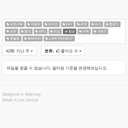
ADD-ON
자동차
바이크
SUV
트럭
버스
항공기
보트
탱크
APC
비상
ELS
바퀴
사운드
핸들링
MENYOO
LORE FRIENDLY
시각:
지난 주
분류:
좋아요 수
파일을 찾을 수 없습니다, 필터링 기준을 변경해보십시오.
Designed in Alderney
Made in Los Santos