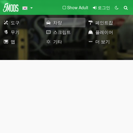
Show Adult
로그인
도구
차량
페인트잡
무기
스크립트
플레이어
맵
기타
더 보기