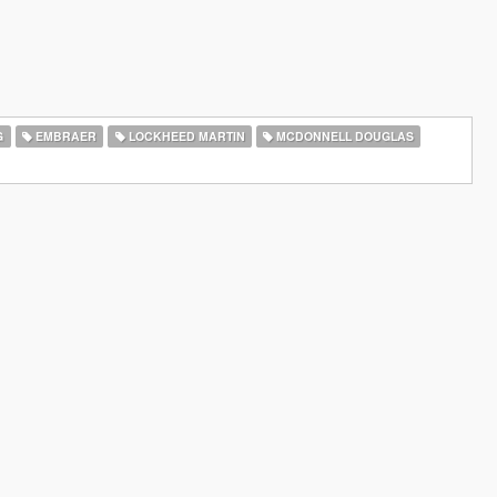
G
EMBRAER
LOCKHEED MARTIN
MCDONNELL DOUGLAS