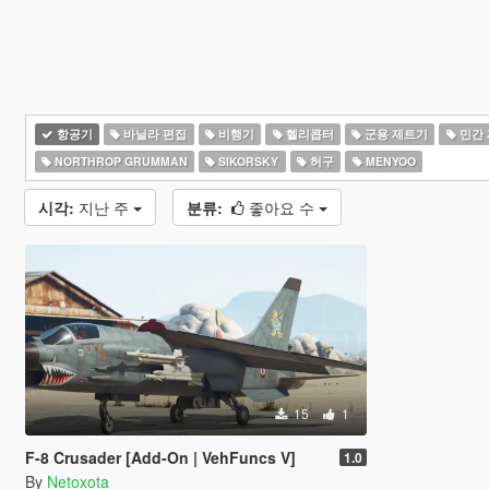
항공기
바닐라 편집
비행기
헬리콥터
군용 제트기
민간
NORTHROP GRUMMAN
SIKORSKY
허구
MENYOO
시각:
지난 주
분류:
좋아요 수
15
1
F-8 Crusader [Add-On | VehFuncs V]
1.0
By
Netoxota