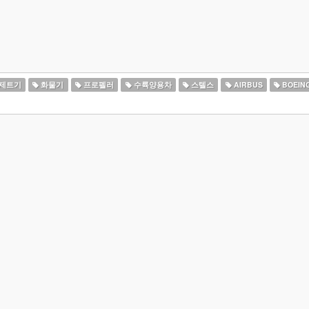
 제트기
화물기
프로펠러
수륙양용차
스텔스
AIRBUS
BOEIN