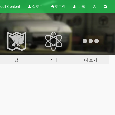
dult
Content
업로드
로그인
가입
맵
기타
더 보기