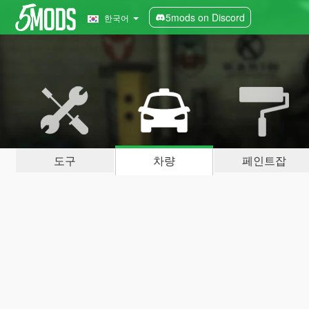
5mods on Discord
한국어
도구
차량
페인트잡