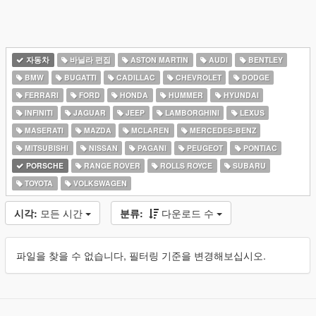
자동차
바닐라 편집
ASTON MARTIN
AUDI
BENTLEY
BMW
BUGATTI
CADILLAC
CHEVROLET
DODGE
FERRARI
FORD
HONDA
HUMMER
HYUNDAI
INFINITI
JAGUAR
JEEP
LAMBORGHINI
LEXUS
MASERATI
MAZDA
MCLAREN
MERCEDES-BENZ
MITSUBISHI
NISSAN
PAGANI
PEUGEOT
PONTIAC
PORSCHE
RANGE ROVER
ROLLS ROYCE
SUBARU
TOYOTA
VOLKSWAGEN
시각:
모든 시간
분류:
다운로드 수
파일을 찾을 수 없습니다, 필터링 기준을 변경해보십시오.