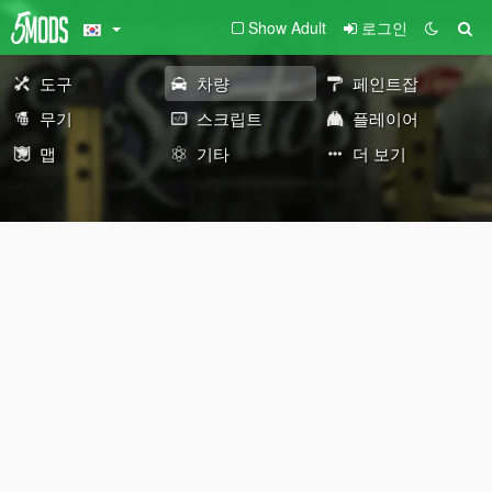
Show Adult
로그인
도구
차량
페인트잡
무기
스크립트
플레이어
맵
기타
더 보기