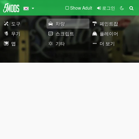
Show Adult
로그인
도구
차량
페인트잡
무기
스크립트
플레이어
맵
기타
더 보기