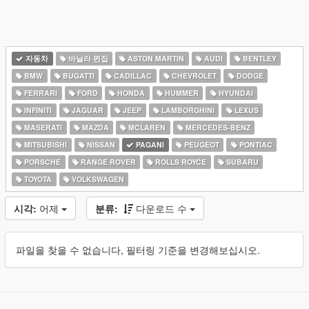
자동차
바닐라 편집
ASTON MARTIN
AUDI
BENTLEY
BMW
BUGATTI
CADILLAC
CHEVROLET
DODGE
FERRARI
FORD
HONDA
HUMMER
HYUNDAI
INFINITI
JAGUAR
JEEP
LAMBORGHINI
LEXUS
MASERATI
MAZDA
MCLAREN
MERCEDES-BENZ
MITSUBISHI
NISSAN
PAGANI
PEUGEOT
PONTIAC
PORSCHE
RANGE ROVER
ROLLS ROYCE
SUBARU
TOYOTA
VOLKSWAGEN
시각:
어제
분류:
다운로드 수
파일을 찾을 수 없습니다, 필터링 기준을 변경해보십시오.