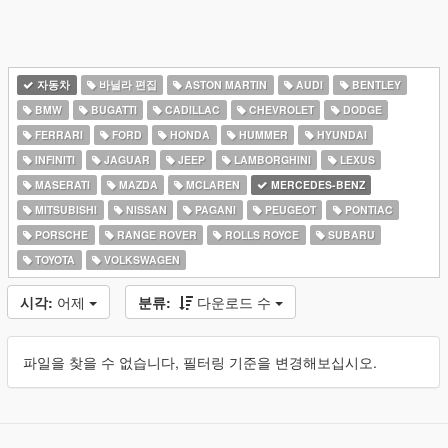
자동차
바닐라 편집
ASTON MARTIN
AUDI
BENTLEY
BMW
BUGATTI
CADILLAC
CHEVROLET
DODGE
FERRARI
FORD
HONDA
HUMMER
HYUNDAI
INFINITI
JAGUAR
JEEP
LAMBORGHINI
LEXUS
MASERATI
MAZDA
MCLAREN
MERCEDES-BENZ
MITSUBISHI
NISSAN
PAGANI
PEUGEOT
PONTIAC
PORSCHE
RANGE ROVER
ROLLS ROYCE
SUBARU
TOYOTA
VOLKSWAGEN
시각:
어제
분류:
다운로드 수
파일을 찾을 수 없습니다, 필터링 기준을 변경해보십시오.