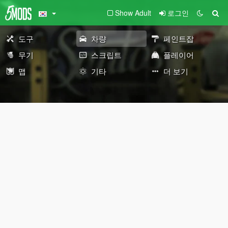
Show Adult
로그인
도구
차량
페인트잡
무기
스크립트
플레이어
맵
기타
더 보기