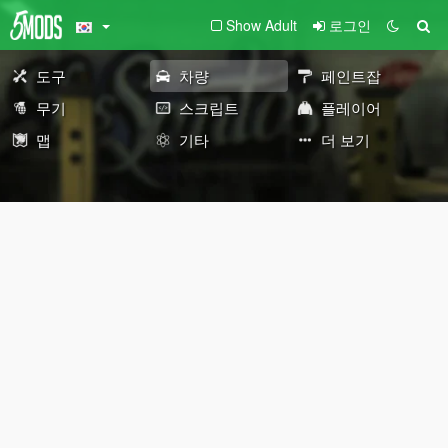
Show Adult
로그인
도구
차량
페인트잡
무기
스크립트
플레이어
맵
기타
더 보기