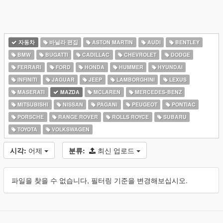
자동차
바닐라 편집
ASTON MARTIN
AUDI
BENTLEY
BMW
BUGATTI
CADILLAC
CHEVROLET
DODGE
FERRARI
FORD
HONDA
HUMMER
HYUNDAI
INFINITI
JAGUAR
JEEP
LAMBORGHINI
LEXUS
MASERATI
MAZDA
MCLAREN
MERCEDES-BENZ
MITSUBISHI
NISSAN
PAGANI
PEUGEOT
PONTIAC
PORSCHE
RANGE ROVER
ROLLS ROYCE
SUBARU
TOYOTA
VOLKSWAGEN
시각:
어제
분류:
최신 업로드
파일을 찾을 수 없습니다, 필터링 기준을 변경해보십시오.