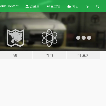
dult
Content
업로드
로그인
가입
맵
기타
더 보기