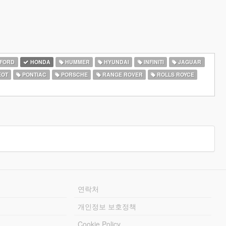
FORD
HONDA
HUMMER
HYUNDAI
INFINITI
JAGUAR
EOT
PONTIAC
PORSCHE
RANGE ROVER
ROLLS ROYCE
연락처
개인정보 보호정책
Cookie Policy