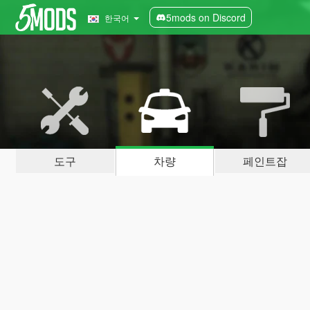
5mods on Discord
한국어
도구
차량
페인트잡