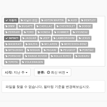
자동차
바닐라 편집
ASTON MARTIN
AUDI
BENTLEY
BMW
BUGATTI
CADILLAC
CHEVROLET
DODGE
FERRARI
FORD
HONDA
HUMMER
HYUNDAI
INFINITI
JAGUAR
JEEP
LAMBORGHINI
LEXUS
MASERATI
MAZDA
MCLAREN
MERCEDES-BENZ
MITSUBISHI
NISSAN
PAGANI
PEUGEOT
PONTIAC
PORSCHE
RANGE ROVER
ROLLS ROYCE
SUBARU
TOYOTA
VOLKSWAGEN
시각:
지난 주
분류:
최신 버전
파일을 찾을 수 없습니다, 필터링 기준을 변경해보십시오.