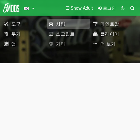
Show Adult
로그인
도구
차량
페인트잡
무기
스크립트
플레이어
맵
기타
더 보기