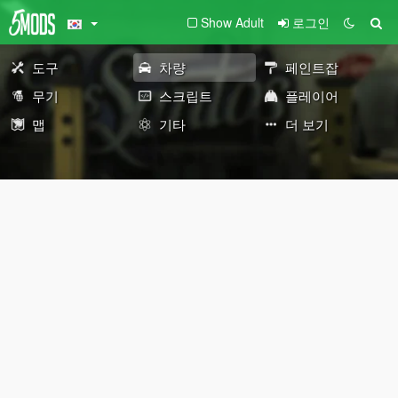
Show Adult
로그인
도구
차량
페인트잡
무기
스크립트
플레이어
맵
기타
더 보기