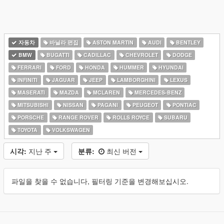
자동차
바닐라 편집
ASTON MARTIN
AUDI
BENTLEY
BMW
BUGATTI
CADILLAC
CHEVROLET
DODGE
FERRARI
FORD
HONDA
HUMMER
HYUNDAI
INFINITI
JAGUAR
JEEP
LAMBORGHINI
LEXUS
MASERATI
MAZDA
MCLAREN
MERCEDES-BENZ
MITSUBISHI
NISSAN
PAGANI
PEUGEOT
PONTIAC
PORSCHE
RANGE ROVER
ROLLS ROYCE
SUBARU
TOYOTA
VOLKSWAGEN
시각:
지난 주
분류:
최신 버전
파일을 찾을 수 없습니다, 필터링 기준을 변경해보십시오.