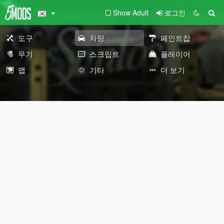
Show Adult
로그인
도구
차량
페인트잡
무기
스크립트
플레이어
맵
기타
더 보기