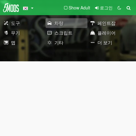
Show Adult
로그인
도구
차량
페인트잡
무기
스크립트
플레이어
맵
기타
더 보기