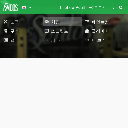
Show Adult
로그인
도구
차량
페인트잡
무기
스크립트
플레이어
맵
기타
더 보기