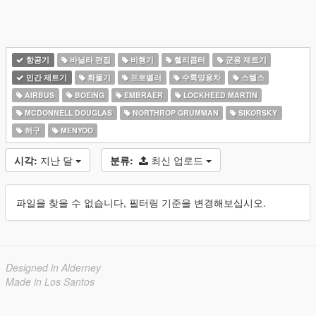
항공기
바닐라 편집
비행기
헬리콥터
군용 제트기
민간 제트기
화물기
프로펠러
수륙양용차
스텔스
AIRBUS
BOEING
EMBRAER
LOCKHEED MARTIN
MCDONNELL DOUGLAS
NORTHROP GRUMMAN
SIKORSKY
허구
MENYOO
시각:
지난 달
분류:
최신 업로드
파일을 찾을 수 없습니다, 필터링 기준을 변경해보십시오.
Designed in Alderney
Made in Los Santos