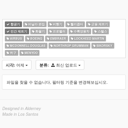
항공기
바닐라 편집
비행기
헬리콥터
군용 제트기
민간 제트기
화물기
프로펠러
수륙양용차
스텔스
AIRBUS
BOEING
EMBRAER
LOCKHEED MARTIN
MCDONNELL DOUGLAS
NORTHROP GRUMMAN
SIKORSKY
허구
MENYOO
시각:
어제
분류:
최신 업로드
파일을 찾을 수 없습니다, 필터링 기준을 변경해보십시오.
Designed in Alderney
Made in Los Santos