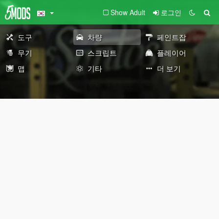
Show Adult
로그인
도구
차량
페인트잡
무기
스크립트
플레이어
맵
기타
더 보기